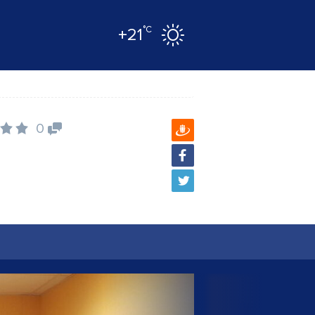
°C
+21
0