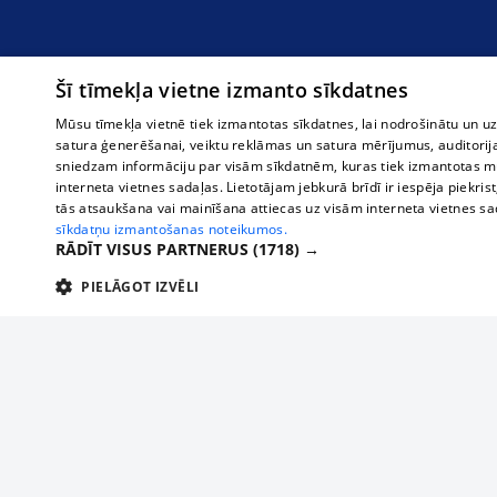
Šī tīmekļa vietne izmanto sīkdatnes
Mūsu tīmekļa vietnē tiek izmantotas sīkdatnes, lai nodrošinātu un u
satura ģenerēšanai, veiktu reklāmas un satura mērījumus, auditorij
sniedzam informāciju par visām sīkdatnēm, kuras tiek izmantotas mū
interneta vietnes sadaļas. Lietotājam jebkurā brīdī ir iespēja piekrist
tās atsaukšana vai mainīšana attiecas uz visām interneta vietnes s
sīkdatņu izmantošanas noteikumos.
RĀDĪT VISUS PARTNERUS
(1718) →
PIELĀGOT IZVĒLI
TEHNISKĀS/OBLIGĀTĀS
STATISTIKAS
M
Tehniskās/
Tehniskās/obligātās sīkdatnes nepieciešamas, lai lietotājs varētu brīvi apm
lietotājam nepieciešamo informāciju.
О нас
Предпр