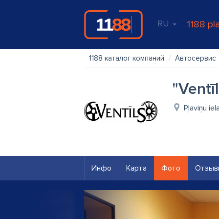
RU
1188 pl
1188 каталог компаний
Автосервис
"Ventīl
Pļaviņu iel
Инфо
Карта
Фото
Отзыв