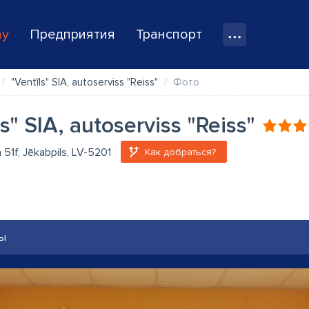
ay
Предприятия
Транспорт
"Ventīls" SIA, autoserviss "Reiss"
Фото
s" SIA, autoserviss "Reiss"
a 51f, Jēkabpils, LV-5201
Как добраться?
ы