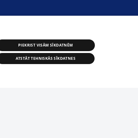
PIEKRIST VISĀM SĪKDATNĒM
ATSTĀT TEHNISKĀS SĪKDATNES
астичное распространение или
информации из баз данных 1188 в
строго запрещено. Также
tīmekļa vietne nevarēs pilnvērtīgi darboties un sniegt
автоматическое скачивание
Перепубликация любого материала,