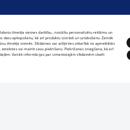
zlabotu tīmekļa vietnes darbību., nosūtītu personalizētu reklāmu un
as datu apkopošanu, kā arī produktu izstrādi un uzlabošanu. Zemāk
su tīmekļa vietnēs. Sīkdatnes var atšķirties atkarībā no apmeklētās
, atteikties vai mainīt savu piekrišanu. Piekrišanas sniegšana, kā arī
adaļām. Vairāk informācijas par izmantotajām sīkdatnēm skatīt
ĒRĶĒŠANA
FUNKCIONĀLĀS
NEKLASIFICĒTĀS
Полное или ч
obligātās
Statistikas
Mērķēšana
Funkcionālās
Neklasificētās
копирование 
любой форме 
eklēt un pārlūkot tīmekļa vietni un izmantot tās piedāvātās iespējas. Bez šīm sīkdatnēm 
запрещается 
иятия
В кинотеатрах
информации. 