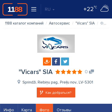
°C
+22
RU
1188 каталог компаний
Автосервис
"Vicars" SIA
Фото
"Vicars" SIA
0
Sprindži, Riebiņu pag., Preiļu nov., LV-5301
Как добраться?
Инфо
Карта
Фото
Отзывы