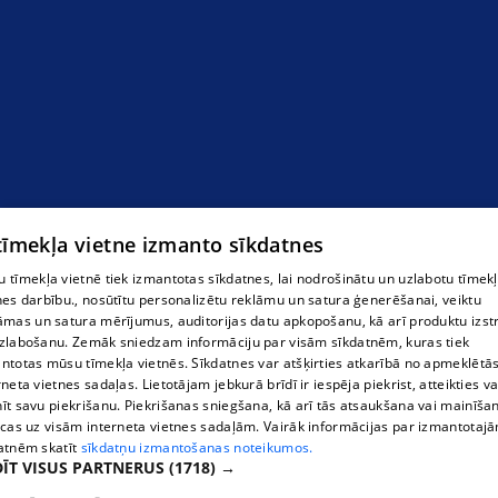
 tīmekļa vietne izmanto sīkdatnes
 tīmekļa vietnē tiek izmantotas sīkdatnes, lai nodrošinātu un uzlabotu tīmek
nes darbību., nosūtītu personalizētu reklāmu un satura ģenerēšanai, veiktu
āmas un satura mērījumus, auditorijas datu apkopošanu, kā arī produktu izst
zlabošanu. Zemāk sniedzam informāciju par visām sīkdatnēm, kuras tiek
ntotas mūsu tīmekļa vietnēs. Sīkdatnes var atšķirties atkarībā no apmeklētā
rneta vietnes sadaļas. Lietotājam jebkurā brīdī ir iespēja piekrist, atteikties va
īt savu piekrišanu. Piekrišanas sniegšana, kā arī tās atsaukšana vai mainīša
ecas uz visām interneta vietnes sadaļām. Vairāk informācijas par izmantotaj
atnēm skatīt
sīkdatņu izmantošanas noteikumos.
ĪT VISUS PARTNERUS
(1718) →