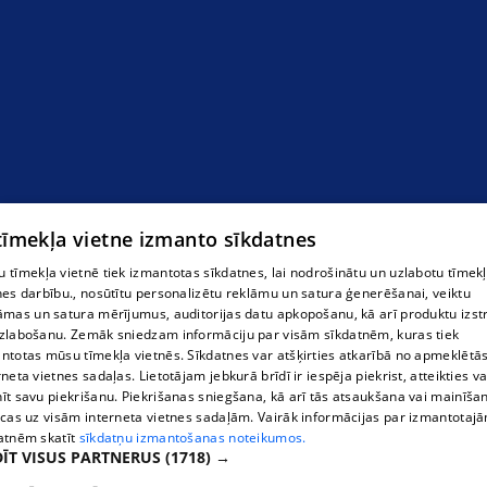
 tīmekļa vietne izmanto sīkdatnes
 tīmekļa vietnē tiek izmantotas sīkdatnes, lai nodrošinātu un uzlabotu tīmek
nes darbību., nosūtītu personalizētu reklāmu un satura ģenerēšanai, veiktu
āmas un satura mērījumus, auditorijas datu apkopošanu, kā arī produktu izst
zlabošanu. Zemāk sniedzam informāciju par visām sīkdatnēm, kuras tiek
ntotas mūsu tīmekļa vietnēs. Sīkdatnes var atšķirties atkarībā no apmeklētā
rneta vietnes sadaļas. Lietotājam jebkurā brīdī ir iespēja piekrist, atteikties va
īt savu piekrišanu. Piekrišanas sniegšana, kā arī tās atsaukšana vai mainīša
ecas uz visām interneta vietnes sadaļām. Vairāk informācijas par izmantotaj
atnēm skatīt
sīkdatņu izmantošanas noteikumos.
ĪT VISUS PARTNERUS
(1718) →