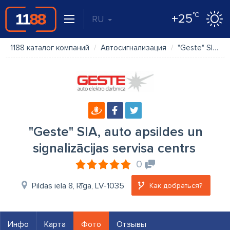
°C
+25
RU
1188 каталог компаний
Автосигнализация
"Geste" SIA, auto apsildes un signalizācijas servisa centrs
"Geste" SIA, auto apsildes un
signalizācijas servisa centrs
0
Pildas iela 8, Rīga, LV-1035
Как добраться?
Инфо
Карта
Фото
Отзывы