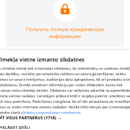
Получить полную юридическую
информацию
 tīmekļa vietne izmanto sīkdatnes
 tīmekļa vietnē tiek izmantotas sīkdatnes, lai nodrošinātu un uzlabotu tīmek
nes darbību., nosūtītu personalizētu reklāmu un satura ģenerēšanai, veiktu
āmas un satura mērījumus, auditorijas datu apkopošanu, kā arī produktu izst
zlabošanu. Zemāk sniedzam informāciju par visām sīkdatnēm, kuras tiek
ntotas mūsu tīmekļa vietnēs. Sīkdatnes var atšķirties atkarībā no apmeklētā
rneta vietnes sadaļas. Lietotājam jebkurā brīdī ir iespēja piekrist, atteikties va
īt savu piekrišanu. Piekrišanas sniegšana, kā arī tās atsaukšana vai mainīša
ecas uz visām interneta vietnes sadaļām. Vairāk informācijas par izmantotaj
atnēm skatīt
sīkdatņu izmantošanas noteikumos.
ĪT VISUS PARTNERUS
(1718) →
PIELĀGOT IZVĒLI