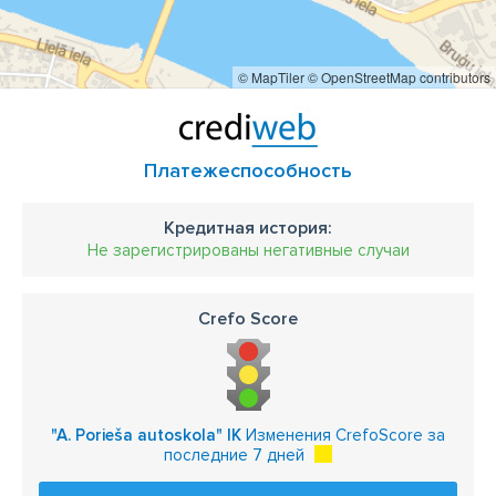
© MapTiler
© OpenStreetMap contributors
Платежеспособность
Кредитная история:
Не зарегистрированы негативные случаи
Crefo Score
"A. Porieša autoskola" IK
Изменения CrefoScore за
последние 7 дней