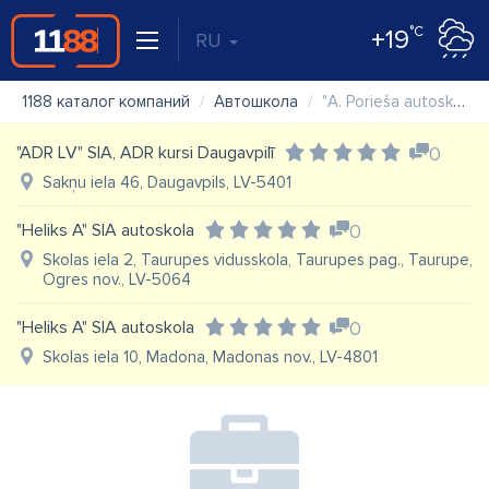
°C
+19
RU
1188 каталог компаний
Автошкола
"A. Porieša autoskola" IK
"ADR LV" SIA, ADR kursi Daugavpilī
0
Sakņu iela 46, Daugavpils, LV-5401
"Heliks A" SIA autoskola
0
Skolas iela 2, Taurupes vidusskola, Taurupes pag., Taurupe,
Ogres nov., LV-5064
"Heliks A" SIA autoskola
0
Skolas iela 10, Madona, Madonas nov., LV-4801