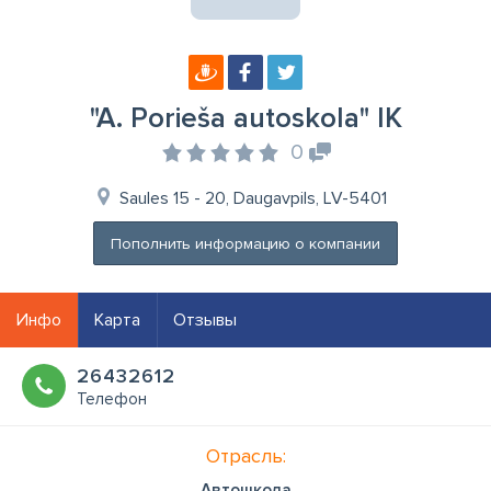
"A. Porieša autoskola" IK
0
Saules 15 - 20, Daugavpils, LV-5401
Пополнить информацию о компании
Инфо
Карта
Отзывы
26432612
Телефон
Отрасль:
Автошкола