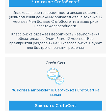
Что такое CrefoScore?
Индекс для оценки вероятности рисков дефолта
(невыполнения денежных обязательств) в течение 12
месяцев. Чем больше CrefoScore, тем выше риск
неплатежеспособности.
Класс риска отражает вероятность невыполнения
обязательств в ближайшие 12 месяцев. Все
предприятия разделены на 10 классов риска. Служат
для быстрого принятия решения.
Crefo Cert
"A. Porieša autoskola" IK
Сертификат CrefoCert не
выдан
Заказать CrefoCert