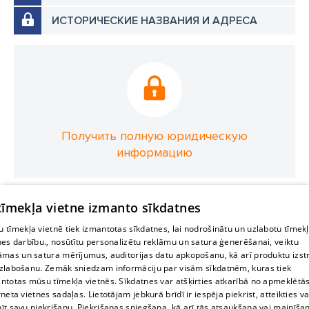
ИСТОРИЧЕСКИЕ НАЗВАНИЯ И АДРЕСА
Получить полную юридическую
информацию
 tīmekļa vietne izmanto sīkdatnes
 tīmekļa vietnē tiek izmantotas sīkdatnes, lai nodrošinātu un uzlabotu tīmek
nes darbību., nosūtītu personalizētu reklāmu un satura ģenerēšanai, veiktu
āmas un satura mērījumus, auditorijas datu apkopošanu, kā arī produktu izst
zlabošanu. Zemāk sniedzam informāciju par visām sīkdatnēm, kuras tiek
ntotas mūsu tīmekļa vietnēs. Sīkdatnes var atšķirties atkarībā no apmeklētā
rneta vietnes sadaļas. Lietotājam jebkurā brīdī ir iespēja piekrist, atteikties va
īt savu piekrišanu. Piekrišanas sniegšana, kā arī tās atsaukšana vai mainīša