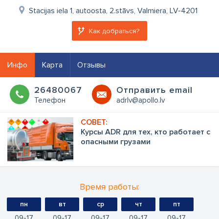
Stacijas iela 1, autoosta, 2.stāvs, Valmiera, LV-4201
Как добраться?
Инфо
Карта
Отзывы
26480067
Oтправить email
Телефон
adrlv@apollo.lv
Курсы ADR для тех, кто работает с
опасными грузами
Время работы:
пн
вт
ср
чт
пт
09
17
09
17
09
17
09
17
09
17