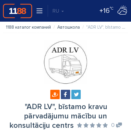
°C
+16
RU
1188 каталог компаний
Автошкола
"ADR LV", bīstamo kravu pārvadājumu mācību un konsultāciju centrs
"ADR LV", bīstamo kravu
pārvadājumu mācību un
konsultāciju centrs
0