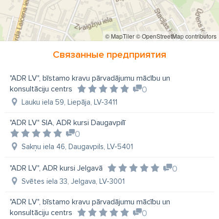
© MapTiler
© OpenStreetMap contributors
Связанные предприятия
"ADR LV", bīstamo kravu pārvadājumu mācību un
konsultāciju centrs
0
Lauku iela 59, Liepāja, LV-3411
"ADR LV" SIA, ADR kursi Daugavpilī
0
Sakņu iela 46, Daugavpils, LV-5401
"ADR LV", ADR kursi Jelgavā
0
Svētes iela 33, Jelgava, LV-3001
"ADR LV", bīstamo kravu pārvadājumu mācību un
konsultāciju centrs
0