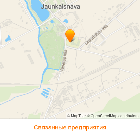
получение прав на управление мотоциклом
права на управление мотороллером
права на управление легковым автомобилем
профессиональная автошкола
Heliks A
права
получение водительских прав
водительское удостоверение
автошкола в Яункалснаве
обучение водителей
A
A2
B
C
BE
CE
категории
курсы подготовки водителей
получение прав на управление легковым автомобилем с
прицепом
© MapTiler
© OpenStreetMap contributors
получение прав на управление грузовым автомобилем с
Связанные предприятия
прицепом
получение прав на управление грузовым автомобилем