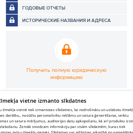
ГОДОВЫЕ ОТЧЕТЫ
ИСТОРИЧЕСКИЕ НАЗВАНИЯ И АДРЕСА
Получить полную юридическую
информацию
 tīmekļa vietne izmanto sīkdatnes
 tīmekļa vietnē tiek izmantotas sīkdatnes, lai nodrošinātu un uzlabotu tīmek
nes darbību., nosūtītu personalizētu reklāmu un satura ģenerēšanai, veiktu
āmas un satura mērījumus, auditorijas datu apkopošanu, kā arī produktu izst
zlabošanu. Zemāk sniedzam informāciju par visām sīkdatnēm, kuras tiek
ntotas mūsu tīmekļa vietnēs. Sīkdatnes var atšķirties atkarībā no apmeklētā