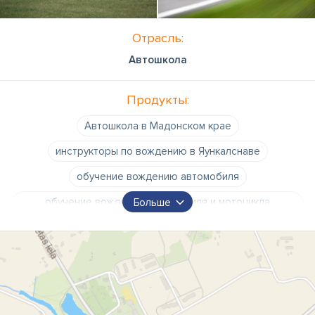
Отрасль:
Автошкола
Продукты:
Автошкола в Мадонском крае
инструкторы по вождению в Яункалснаве
обучение вождению автомобиля
обучение вождению автомобиля и мотоцикла
Больше
Яункалснава
практические занятия по вождению автомобиля и
мотоцикла в Яункалснаве
обучение мотоциклистов
автошкола
автошколы
получение водительского удостоверения