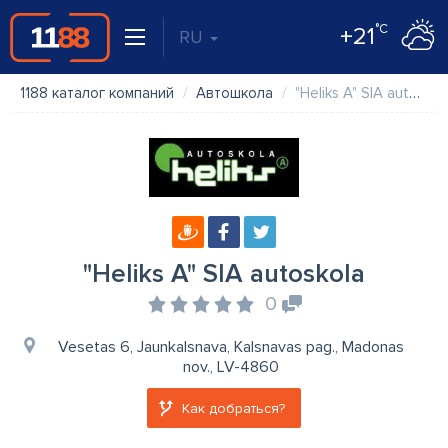
°C
+21
RU
1188 каталог компаний
Автошкола
"Heliks A" SIA autoskola
"Heliks A" SIA autoskola
0
Vesetas 6, Jaunkalsnava, Kalsnavas pag., Madonas
nov., LV-4860
Как добраться?