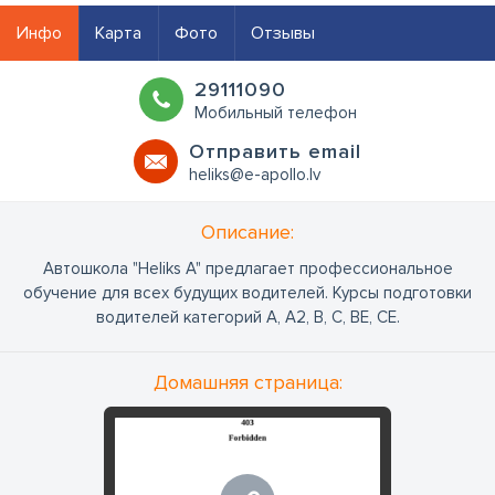
Инфо
Карта
Фото
Отзывы
29111090
Мобильный телефон
Oтправить email
heliks@e-apollo.lv
Oписание:
Автошкола "Heliks A" предлагает профессиональное
обучение для всех будущих водителей. Курсы подготовки
водителей категорий A, A2, B, C, BE, CE.
Домашняя страница: