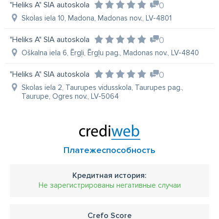
"Heliks A" SIA autoskola
0
получение прав на управление легковым автомобилем.
Skolas iela 10, Madona, Madonas nov., LV-4801
"Heliks A" SIA autoskola
0
Oškalna iela 6, Ērgļi, Ērgļu pag., Madonas nov., LV-4840
"Heliks A" SIA autoskola
0
Skolas iela 2, Taurupes vidusskola, Taurupes pag.,
Taurupe, Ogres nov., LV-5064
Платежеспособность
Кредитная история:
Не зарегистрированы негативные случаи
Crefo Score