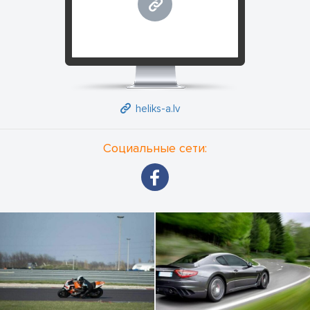
heliks-a.lv
heliks-a.lv
Социальные сети: