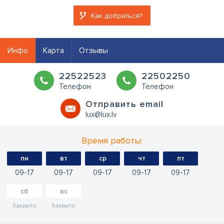
Как добраться?
Инфо
Карта
Отзывы
22522523
22502250
Телефон
Телефон
Oтправить email
lux@lux.lv
Время работы:
пн
вт
ср
чт
пт
09
17
09
17
09
17
09
17
09
17
сб
вс
Закрыто
Закрыто