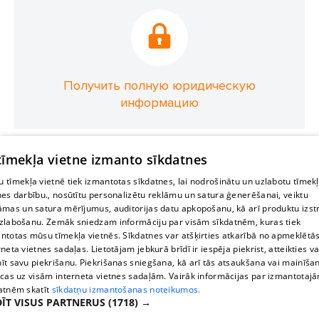
Получить полную юридическую
информацию
 tīmekļa vietne izmanto sīkdatnes
 tīmekļa vietnē tiek izmantotas sīkdatnes, lai nodrošinātu un uzlabotu tīmek
nes darbību., nosūtītu personalizētu reklāmu un satura ģenerēšanai, veiktu
āmas un satura mērījumus, auditorijas datu apkopošanu, kā arī produktu izst
zlabošanu. Zemāk sniedzam informāciju par visām sīkdatnēm, kuras tiek
ntotas mūsu tīmekļa vietnēs. Sīkdatnes var atšķirties atkarībā no apmeklētā
rneta vietnes sadaļas. Lietotājam jebkurā brīdī ir iespēja piekrist, atteikties va
īt savu piekrišanu. Piekrišanas sniegšana, kā arī tās atsaukšana vai mainīša
ecas uz visām interneta vietnes sadaļām. Vairāk informācijas par izmantotaj
atnēm skatīt
sīkdatņu izmantošanas noteikumos.
ĪT VISUS PARTNERUS
(1718) →