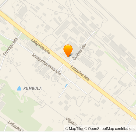
© MapTiler
© OpenStreetMap contributors