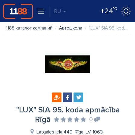
°C
+24
RU
1188 каталог компаний
Автошкола
"LUX" SIA 95. koda apmācība Rīgā
"LUX" SIA 95. koda apmācība
Rīgā
0
Latgales iela 449, Rīga, LV-1063