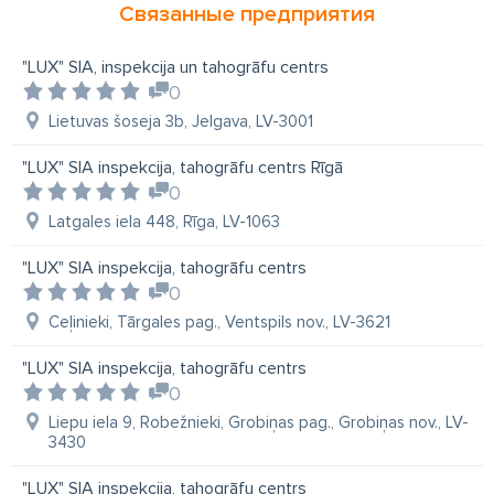
Связанные предприятия
"LUX" SIA, inspekcija un tahogrāfu centrs
0
Lietuvas šoseja 3b, Jelgava, LV-3001
"LUX" SIA inspekcija, tahogrāfu centrs Rīgā
0
Latgales iela 448, Rīga, LV-1063
"LUX" SIA inspekcija, tahogrāfu centrs
0
Ceļinieki, Tārgales pag., Ventspils nov., LV-3621
"LUX" SIA inspekcija, tahogrāfu centrs
0
Liepu iela 9, Robežnieki, Grobiņas pag., Grobiņas nov., LV-
3430
"LUX" SIA inspekcija, tahogrāfu centrs