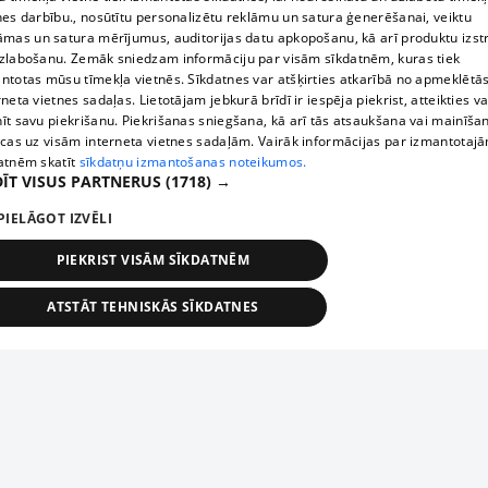
nes darbību., nosūtītu personalizētu reklāmu un satura ģenerēšanai, veiktu
āmas un satura mērījumus, auditorijas datu apkopošanu, kā arī produktu izst
zlabošanu. Zemāk sniedzam informāciju par visām sīkdatnēm, kuras tiek
ntotas mūsu tīmekļa vietnēs. Sīkdatnes var atšķirties atkarībā no apmeklētā
rneta vietnes sadaļas. Lietotājam jebkurā brīdī ir iespēja piekrist, atteikties va
īt savu piekrišanu. Piekrišanas sniegšana, kā arī tās atsaukšana vai mainīša
ecas uz visām interneta vietnes sadaļām. Vairāk informācijas par izmantotaj
atnēm skatīt
sīkdatņu izmantošanas noteikumos.
ĪT VISUS PARTNERUS
(1718) →
PIELĀGOT IZVĒLI
PIEKRIST VISĀM SĪKDATNĒM
ATSTĀT TEHNISKĀS SĪKDATNES
TEHNISKĀS/OBLIGĀTĀS
STATISTIKAS
MĒRĶĒŠANA
FUNKCIONĀLĀS
NEKLASIFICĒTĀS