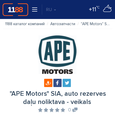
°C
+11
RU
1188 каталог компаний
Автозапчасти
"APE Motors" SIA, auto rezerves daļu noliktava - veikals
"APE Motors" SIA, auto rezerves
daļu noliktava - veikals
0