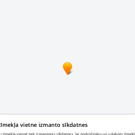
 tīmekļa vietne izmanto sīkdatnes
 tīmekļa vietnē tiek izmantotas sīkdatnes, lai nodrošinātu un uzlabotu tīmek