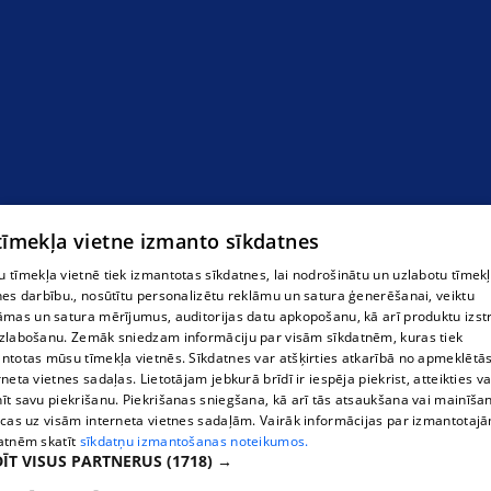
''APE Motors'' ООО, торговля резервных частей
легковых автомашин
 tīmekļa vietne izmanto sīkdatnes
 tīmekļa vietnē tiek izmantotas sīkdatnes, lai nodrošinātu un uzlabotu tīmek
nes darbību., nosūtītu personalizētu reklāmu un satura ģenerēšanai, veiktu
āmas un satura mērījumus, auditorijas datu apkopošanu, kā arī produktu izst
zlabošanu. Zemāk sniedzam informāciju par visām sīkdatnēm, kuras tiek
ntotas mūsu tīmekļa vietnēs. Sīkdatnes var atšķirties atkarībā no apmeklētā
rneta vietnes sadaļas. Lietotājam jebkurā brīdī ir iespēja piekrist, atteikties va
īt savu piekrišanu. Piekrišanas sniegšana, kā arī tās atsaukšana vai mainīša
ecas uz visām interneta vietnes sadaļām. Vairāk informācijas par izmantotaj
atnēm skatīt
sīkdatņu izmantošanas noteikumos.
ĪT VISUS PARTNERUS
(1718) →