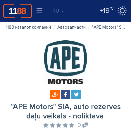
°C
+19
RU
1188 каталог компаний
Автозапчасти
"APE Motors" SIA, auto rezerves daļu veikals - noliktava
"APE Motors" SIA, auto rezerves
daļu veikals - noliktava
0