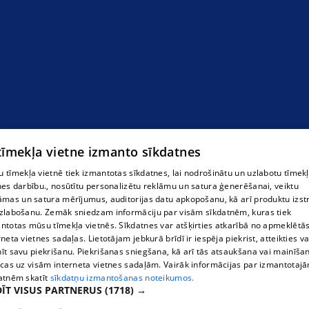
Ремонт и диагностика WEBASTO
 tīmekļa vietne izmanto sīkdatnes
 tīmekļa vietnē tiek izmantotas sīkdatnes, lai nodrošinātu un uzlabotu tīmek
nes darbību., nosūtītu personalizētu reklāmu un satura ģenerēšanai, veiktu
āmas un satura mērījumus, auditorijas datu apkopošanu, kā arī produktu izst
zlabošanu. Zemāk sniedzam informāciju par visām sīkdatnēm, kuras tiek
ntotas mūsu tīmekļa vietnēs. Sīkdatnes var atšķirties atkarībā no apmeklētā
rneta vietnes sadaļas. Lietotājam jebkurā brīdī ir iespēja piekrist, atteikties va
īt savu piekrišanu. Piekrišanas sniegšana, kā arī tās atsaukšana vai mainīša
ecas uz visām interneta vietnes sadaļām. Vairāk informācijas par izmantotaj
atnēm skatīt
sīkdatņu izmantošanas noteikumos.
ĪT VISUS PARTNERUS
(1718) →