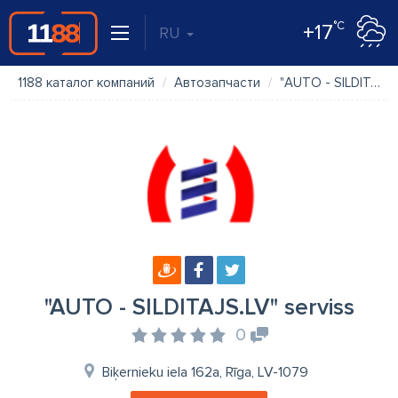
°C
+17
RU
1188 каталог компаний
Автозапчасти
"AUTO - SILDITAJS.LV" serviss
"AUTO - SILDITAJS.LV" serviss
0
Biķernieku iela 162a, Rīga, LV-1079