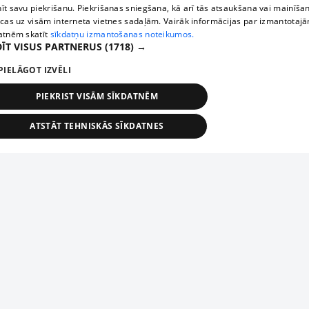
īt savu piekrišanu. Piekrišanas sniegšana, kā arī tās atsaukšana vai mainīša
ecas uz visām interneta vietnes sadaļām. Vairāk informācijas par izmantotaj
atnēm skatīt
sīkdatņu izmantošanas noteikumos.
ĪT VISUS PARTNERUS
(1718) →
PIELĀGOT IZVĒLI
PIEKRIST VISĀM SĪKDATNĒM
ATSTĀT TEHNISKĀS SĪKDATNES
TEHNISKĀS/OBLIGĀTĀS
STATISTIKAS
MĒRĶĒŠANA
FUNKCIONĀLĀS
NEKLASIFICĒTĀS
ehniskās/obligātās
Statistikas
Mērķēšana
Funkcionālās
Neklasificēt
niskās/obligātās sīkdatnes nepieciešamas, lai lietotājs varētu brīvi apmeklēt un pārlūk
Добавь свое предприятие
ekļa vietni un izmantot tās piedāvātās iespējas. Bez šīm sīkdatnēm tīmekļa vietne neva
nvērtīgi darboties un sniegt lietotājam nepieciešamo informāciju.
Если твоего предприятия нет в нашей базе данных,