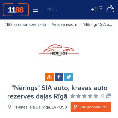
°C
+11
RU
1188 каталог компаний
Автозапчасти
"Nērings" SIA auto, kravas auto rezerves daļas Rīgā
"Nērings" SIA auto, kravas auto
rezerves daļas Rīgā
0
Tīraines iela 9a, Rīga, LV-1058
Как добраться?