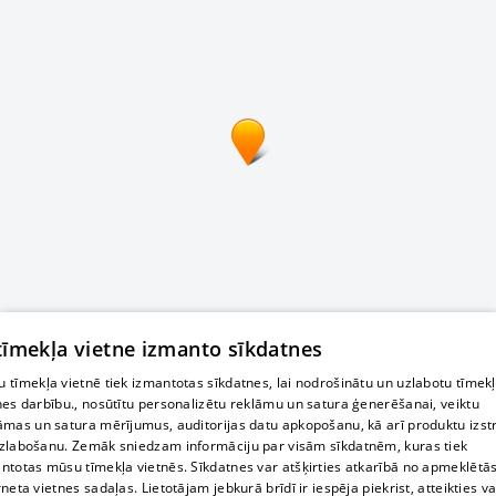
 tīmekļa vietne izmanto sīkdatnes
 tīmekļa vietnē tiek izmantotas sīkdatnes, lai nodrošinātu un uzlabotu tīmek
nes darbību., nosūtītu personalizētu reklāmu un satura ģenerēšanai, veiktu
āmas un satura mērījumus, auditorijas datu apkopošanu, kā arī produktu izst
zlabošanu. Zemāk sniedzam informāciju par visām sīkdatnēm, kuras tiek
ntotas mūsu tīmekļa vietnēs. Sīkdatnes var atšķirties atkarībā no apmeklētā
rneta vietnes sadaļas. Lietotājam jebkurā brīdī ir iespēja piekrist, atteikties va