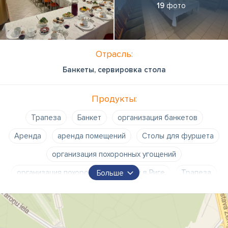
19
фото
Отрасль:
Банкеты, сервировка стола
Продукты:
Трапеза
Банкет
организация банкетов
Аренда
аренда помещений
Столы для фуршета
организация похоронных угощений
организация похоронных угощений в Риге
Трапеза
Больше
Банкетный зал "Zem spārna"
Zem spārna
проведение банкетов
обслуживание банкетов
накрытие похоронных столов
застолье