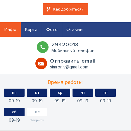
Как добраться?
Инфо
Карта
Фото
Отзывы
29420013
Мобильный телефон
Oтправить email
simronlv@gmail.com
Время работы:
пн
вт
ср
чт
пт
09
19
09
19
09
19
09
19
09
19
сб
вс
09
19
Закрыто