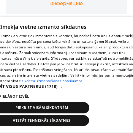
информацию
 tīmekļa vietne izmanto sīkdatnes
 tīmekļa vietnē tiek izmantotas sīkdatnes, lai nodrošinātu un uzlabotu tīmek
nes darbību., nosūtītu personalizētu reklāmu un satura ģenerēšanai, veiktu
āmas un satura mērījumus, auditorijas datu apkopošanu, kā arī produktu izst
zlabošanu. Zemāk sniedzam informāciju par visām sīkdatnēm, kuras tiek
ntotas mūsu tīmekļa vietnēs. Sīkdatnes var atšķirties atkarībā no apmeklētā
rneta vietnes sadaļas. Lietotājam jebkurā brīdī ir iespēja piekrist, atteikties va
īt savu piekrišanu. Piekrišanas sniegšana, kā arī tās atsaukšana vai mainīša
ecas uz visām interneta vietnes sadaļām. Vairāk informācijas par izmantotaj
atnēm skatīt
sīkdatņu izmantošanas noteikumos.
ĪT VISUS PARTNERUS
(1718) →
PIELĀGOT IZVĒLI
PIEKRIST VISĀM SĪKDATNĒM
ATSTĀT TEHNISKĀS SĪKDATNES