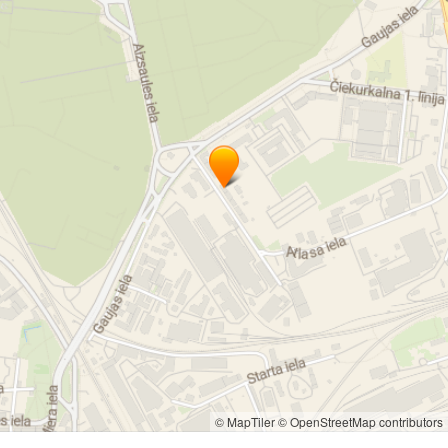
траурное угощение
похоронные услуги
обслуживание до 120 человек
накрытие столов
сервировка столов
услуги питания
сдача внаем помещений
банкетный зал
организация приемов
место торжеств
торжества
банкеты Рига
Лесное кладбище
© MapTiler
© OpenStreetMap contributors