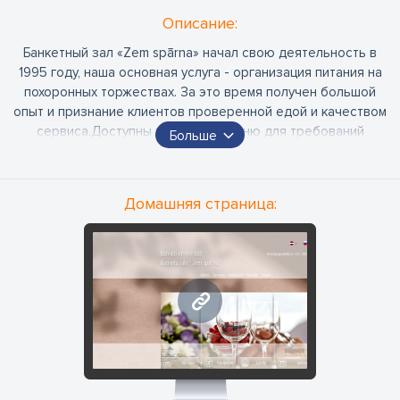
Oписание:
Банкетный зал «Zem spārna» начал свою деятельность в
1995 году, наша основная услуга - организация питания на
похоронных торжествах. За это время получен большой
опыт и признание клиентов проверенной едой и качеством
сервиса.Доступны различные меню для требований
Больше
каждого клиента, мы предоставляем теплый и холодный
стол, а также предлагаем столы фуршета. Банкетный зал
находится недалеко от Лесного кладбища, удобная
Домашняя страница:
бесплатная парковка автомашин, во всех залах есть
кондиционеры .Банкетный зал обслуживает до 120 человек.
www.berumielasts.com