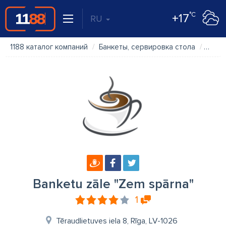
°C
+17
RU
1188 каталог компаний
Банкеты, сервировка стола
Banke
Banketu zāle "Zem spārna"
1
Tēraudlietuves iela 8, Rīga, LV-1026