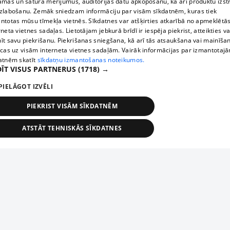
āmas un satura mērījumus, auditorijas datu apkopošanu, kā arī produktu izst
zlabošanu. Zemāk sniedzam informāciju par visām sīkdatnēm, kuras tiek
ntotas mūsu tīmekļa vietnēs. Sīkdatnes var atšķirties atkarībā no apmeklētā
rneta vietnes sadaļas. Lietotājam jebkurā brīdī ir iespēja piekrist, atteikties va
īt savu piekrišanu. Piekrišanas sniegšana, kā arī tās atsaukšana vai mainīša
ecas uz visām interneta vietnes sadaļām. Vairāk informācijas par izmantotaj
atnēm skatīt
sīkdatņu izmantošanas noteikumos.
ĪT VISUS PARTNERUS
(1718) →
PIELĀGOT IZVĒLI
PIEKRIST VISĀM SĪKDATNĒM
ATSTĀT TEHNISKĀS SĪKDATNES
TEHNISKĀS/OBLIGĀTĀS
STATISTIKAS
MĒRĶĒŠANA
FUNKCIONĀLĀS
NEKLASIFICĒTĀS
ehniskās/obligātās
Statistikas
Mērķēšana
Funkcionālās
Neklasificēt