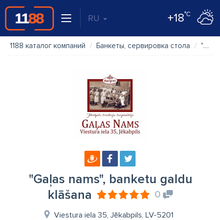
°C
+18
RU
1188 каталог компаний
Банкеты, сервировка стола
"Gaļas nams", banketu galdu klāšana
"Gaļas nams", banketu galdu
klāšana
0
Viestura iela 35, Jēkabpils, LV-5201