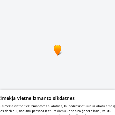
 tīmekļa vietne izmanto sīkdatnes
 tīmekļa vietnē tiek izmantotas sīkdatnes, lai nodrošinātu un uzlabotu tīmek
nes darbību., nosūtītu personalizētu reklāmu un satura ģenerēšanai, veiktu