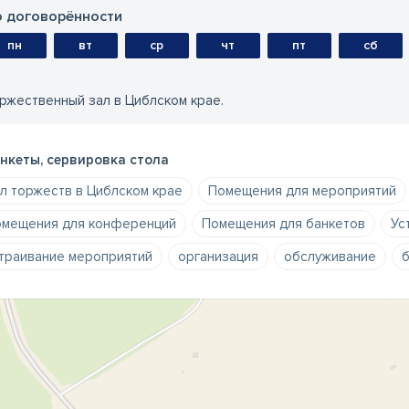
 договорённости
пн
вт
ср
чт
пт
сб
ржественный зал в Циблском крае.
нкеты, сервировка стола
л торжеств в Циблском крае
Помещения для мероприятий
мещения для конференций
Помещения для банкетов
Ус
траивание мероприятий
организация
обслуживание
б