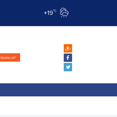
°C
+19
обраться?