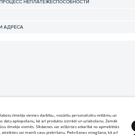
 ПРОЦЕСС НЕПЛАТЕЖЕСПОСОБНОСТИ
И АДРЕСА
zlabotu tīmekļa vietnes darbību., nosūtītu personalizētu reklāmu un
as datu apkopošanu, kā arī produktu izstrādi un uzlabošanu. Zemāk
su tīmekļa vietnēs. Sīkdatnes var atšķirties atkarībā no apmeklētās
, atteikties vai mainīt savu piekrišanu. Piekrišanas sniegšana, kā arī