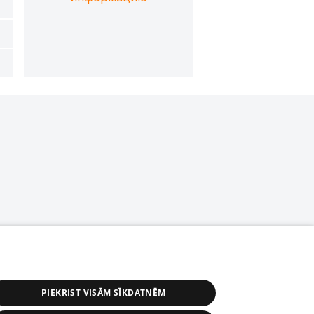
PIEKRIST VISĀM SĪKDATNĒM