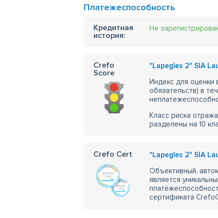
Платежеспособность
Кредитная
Не зарегистрирова
история:
Crefo
"Lapegles 2" SIA La
Score
Индекс для оценки
обязательств) в те
неплатежеспособно
Класс риска отража
разделены на 10 кл
Crefo Cert
"Lapegles 2" SIA La
Объективный, автом
является уникальны
платёжеспособности
сертификата CrefoC