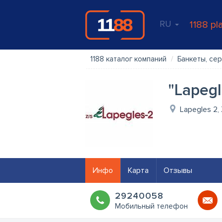
RU
1188 pl
1188 каталог компаний
Банкеты, се
"Lapegl
Lapegles 2,
Инфо
Карта
Отзывы
29240058
Мобильный телефон