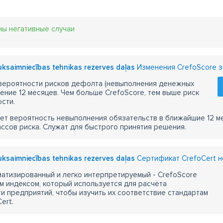
ны негативные случаи
uksaimniecības tehnikas rezerves daļas
Изменения CrefoScore з
 вероятности рисков дефолта (невыполнения денежных
чение 12 месяцев. Чем больше CrefoScore, тем выше риск
сти.
ет вероятность невыполнения обязательств в ближайшие 12 м
ассов риска. Служат для быстрого принятия решения.
uksaimniecības tehnikas rezerves daļas
Сертификат CrefoCert н
атизированный и легко интерпретируемый - CrefoScore
м индексом, который используется для расчёта
 предприятий, чтобы изучить их соответствие стандартам
ert.