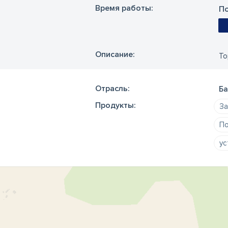
Время работы:
По
Oписание:
То
Отрасль:
Ба
Продукты:
За
По
ус