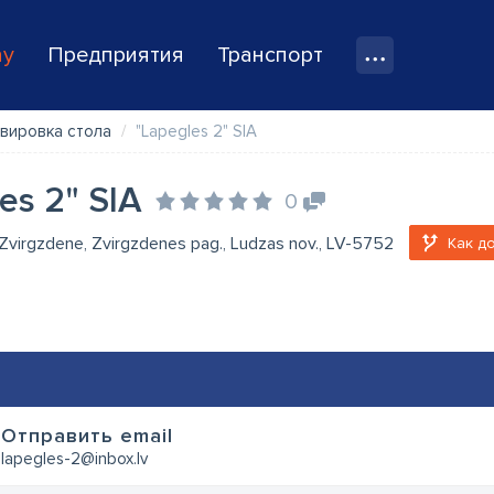
ay
Предприятия
Транспорт
рвировка стола
"Lapegles 2" SIA
es 2" SIA
0
 Zvirgzdene, Zvirgzdenes pag., Ludzas nov., LV-5752
Как д
Oтправить email
lapegles-2@inbox.lv