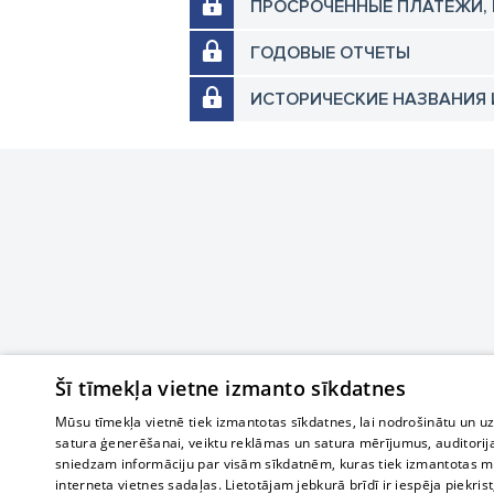
ПРОСРОЧЕННЫЕ ПЛАТЕЖИ,
ГОДОВЫЕ ОТЧЕТЫ
ИСТОРИЧЕСКИЕ НАЗВАНИЯ 
Šī tīmekļa vietne izmanto sīkdatnes
Mūsu tīmekļa vietnē tiek izmantotas sīkdatnes, lai nodrošinātu un u
satura ģenerēšanai, veiktu reklāmas un satura mērījumus, auditorij
sniedzam informāciju par visām sīkdatnēm, kuras tiek izmantotas mū
interneta vietnes sadaļas. Lietotājam jebkurā brīdī ir iespēja piekrist