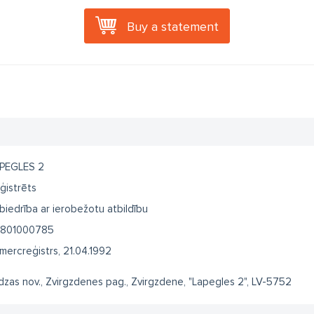
Buy a statement
PEGLES 2
ģistrēts
biedrība ar ierobežotu atbildību
801000785
mercreģistrs, 21.04.1992
dzas nov., Zvirgzdenes pag., Zvirgzdene, "Lapegles 2", LV-5752