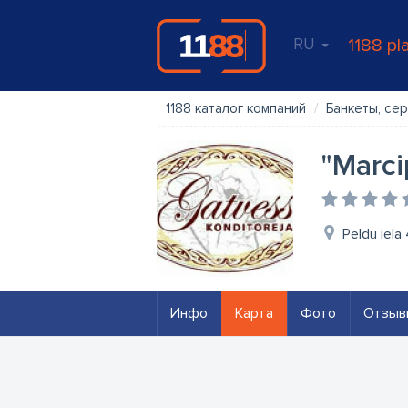
RU
1188 pl
1188 каталог компаний
Банкеты, се
"Marci
Peldu iela
Инфо
Карта
Фото
Отзыв