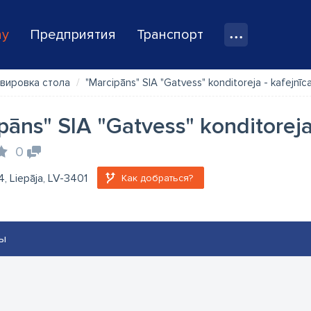
ay
Предприятия
Транспорт
рвировка стола
"Marcipāns" SIA "Gatvess" konditoreja - kafejnīc
pāns" SIA "Gatvess" konditoreja
0
 4, Liepāja, LV-3401
Как добраться?
ы