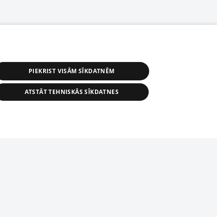
PIEKRIST VISĀM SĪKDATNĒM
ATSTĀT TEHNISKĀS SĪKDATNES
астичное распространение или
информации из баз данных 1188 в
строго запрещено. Также
tīmekļa vietne nevarēs pilnvērtīgi darboties un sniegt
автоматическое скачивание
Перепубликация любого материала,