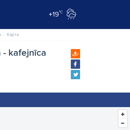
°C
+19
a
Карта
 - kafejnīca