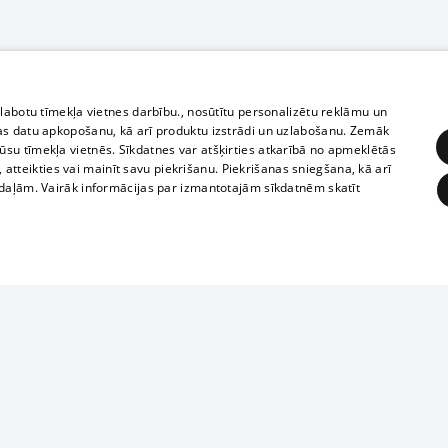
zlabotu tīmekļa vietnes darbību., nosūtītu personalizētu reklāmu un
as datu apkopošanu, kā arī produktu izstrādi un uzlabošanu. Zemāk
su tīmekļa vietnēs. Sīkdatnes var atšķirties atkarībā no apmeklētās
, atteikties vai mainīt savu piekrišanu. Piekrišanas sniegšana, kā arī
adaļām. Vairāk informācijas par izmantotajām sīkdatnēm skatīt
ĒRĶĒŠANA
FUNKCIONĀLĀS
NEKLASIFICĒTĀS
Полное или ч
obligātās
Statistikas
Mērķēšana
Funkcionālās
Neklasificētās
копирование 
любой форме 
eklēt un pārlūkot tīmekļa vietni un izmantot tās piedāvātās iespējas. Bez šīm sīkdatnēm 
запрещается 
иятия
В кинотеатрах
информации. 