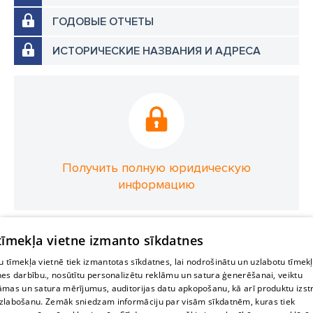
ГОДОВЫЕ ОТЧЕТЫ
ИСТОРИЧЕСКИЕ НАЗВАНИЯ И АДРЕСА
Получить полную юридическую
информацию
 tīmekļa vietne izmanto sīkdatnes
 tīmekļa vietnē tiek izmantotas sīkdatnes, lai nodrošinātu un uzlabotu tīmek
nes darbību., nosūtītu personalizētu reklāmu un satura ģenerēšanai, veiktu
āmas un satura mērījumus, auditorijas datu apkopošanu, kā arī produktu izst
zlabošanu. Zemāk sniedzam informāciju par visām sīkdatnēm, kuras tiek