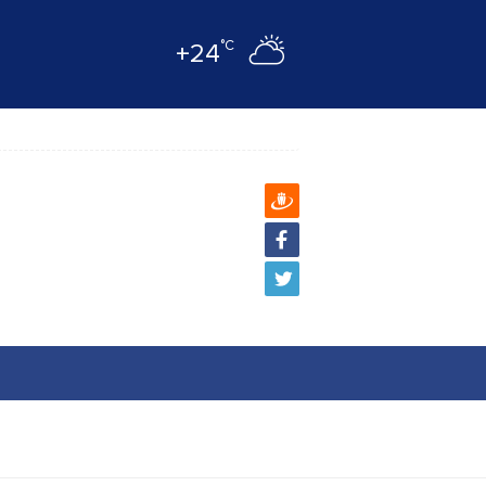
°C
+24