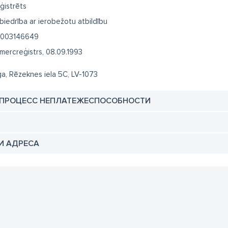
ģistrēts
biedrība ar ierobežotu atbildību
003146649
mercreģistrs, 08.09.1993
ga, Rēzeknes iela 5C, LV-1073
 ПРОЦЕСС НЕПЛАТЕЖЕСПОСОБНОСТИ
И АДРЕСА