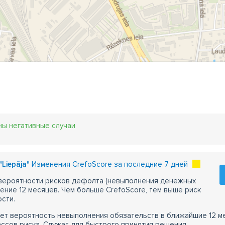
ны негативные случаи
"Liepāja"
Изменения CrefoScore за последние 7 дней
 вероятности рисков дефолта (невыполнения денежных
чение 12 месяцев. Чем больше CrefoScore, тем выше риск
сти.
ет вероятность невыполнения обязательств в ближайшие 12 м
ассов риска. Служат для быстрого принятия решения.