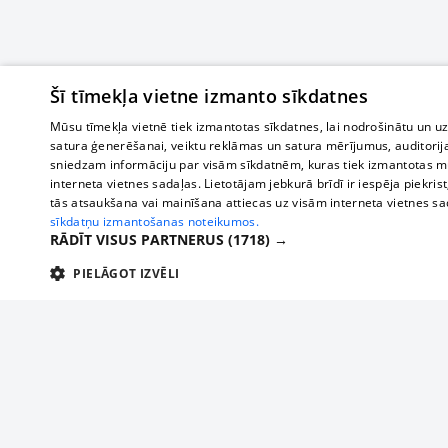
Šī tīmekļa vietne izmanto sīkdatnes
Mūsu tīmekļa vietnē tiek izmantotas sīkdatnes, lai nodrošinātu un u
satura ģenerēšanai, veiktu reklāmas un satura mērījumus, auditorij
sniedzam informāciju par visām sīkdatnēm, kuras tiek izmantotas mū
interneta vietnes sadaļas. Lietotājam jebkurā brīdī ir iespēja piekrist
tās atsaukšana vai mainīšana attiecas uz visām interneta vietnes s
sīkdatņu izmantošanas noteikumos.
RĀDĪT VISUS PARTNERUS
(1718) →
PIELĀGOT IZVĒLI
TEHNISKĀS/OBLIGĀTĀS
STATISTIKAS
M
Tehniskās/
Tehniskās/obligātās sīkdatnes nepieciešamas, lai lietotājs varētu brīvi apm
lietotājam nepieciešamo informāciju.