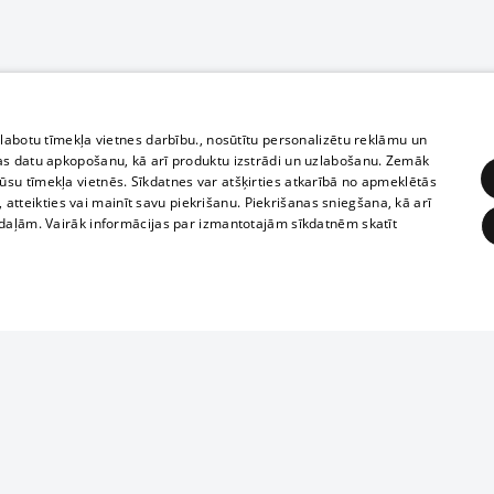
zlabotu tīmekļa vietnes darbību., nosūtītu personalizētu reklāmu un
as datu apkopošanu, kā arī produktu izstrādi un uzlabošanu. Zemāk
su tīmekļa vietnēs. Sīkdatnes var atšķirties atkarībā no apmeklētās
, atteikties vai mainīt savu piekrišanu. Piekrišanas sniegšana, kā arī
adaļām. Vairāk informācijas par izmantotajām sīkdatnēm skatīt
ĒRĶĒŠANA
FUNKCIONĀLĀS
NEKLASIFICĒTĀS
Полное или ч
obligātās
Statistikas
Mērķēšana
Funkcionālās
Neklasificētās
копирование 
любой форме 
eklēt un pārlūkot tīmekļa vietni un izmantot tās piedāvātās iespējas. Bez šīm sīkdatnēm 
запрещается 