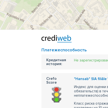
Платежеспособность
Кредитная
Не зарегистрирова
история:
Crefo
"Hansab" SIA filiāle 
Score
Индекс для оценки
обязательств) в те
неплатежеспособно
Класс риска отража
разделены на 10 кл