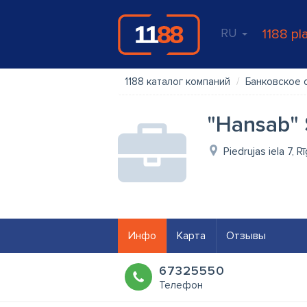
RU
1188 pl
1188 каталог компаний
Банковское 
"Hansab" S
Piedrujas iela 7, R
Инфо
Карта
Отзывы
67325550
Телефон