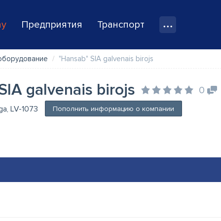
ay
Предприятия
Транспорт
оборудование
"Hansab" SIA galvenais birojs
IA galvenais birojs
0
īga, LV-1073
Пополнить информацию о компании