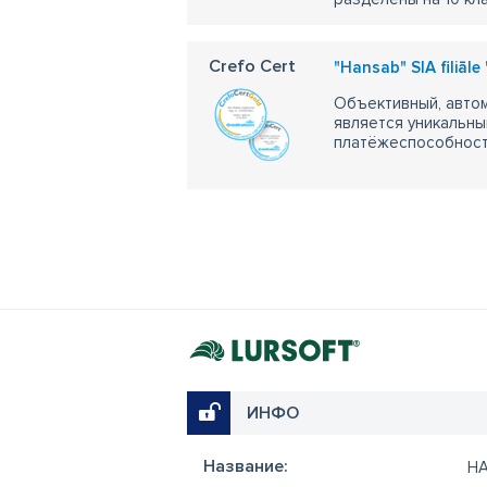
Crefo Cert
"Hansab" SIA filiāle 
Объективный, автом
является уникальны
платёжеспособности
ИНФО
Название:
H