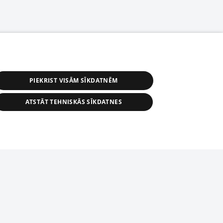
PIEKRIST VISĀM SĪKDATNĒM
ATSTĀT TEHNISKĀS SĪKDATNES
астичное распространение или
информации из баз данных 1188 в
строго запрещено. Также
tīmekļa vietne nevarēs pilnvērtīgi darboties un sniegt
автоматическое скачивание