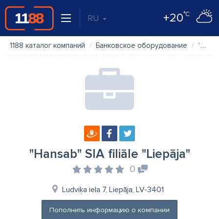
°C
+20
RU
1188 каталог компаний
Банковское оборудование
"Hansab" SIA filiāle "Liepāja"
"Hansab" SIA filiāle "Liepāja"
0
Ludviķa iela 7, Liepāja, LV-3401
Пополнить информацию о компании