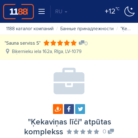
°C
+12
RU
1188 каталог компаний
Банные принадлежности
"Ķekaviņas līči" atpūtas komplekss
"Sauna serviss S"
0
Biķernieku iela 162a, Rīga, LV-1079
"Ķekaviņas līči" atpūtas
komplekss
0