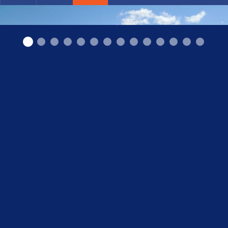
"Arilans" SIA