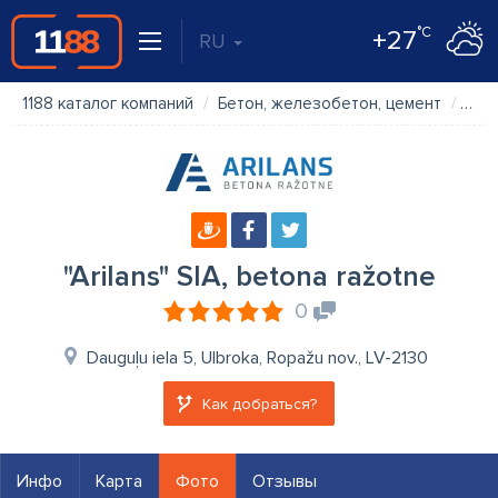
°C
+27
RU
1188 каталог компаний
Бетон, железобетон, цемент
"Ari
"Arilans" SIA, betona ražotne
0
Dauguļu iela 5, Ulbroka, Ropažu nov., LV-2130
Как добраться?
Инфо
Карта
Фото
Отзывы