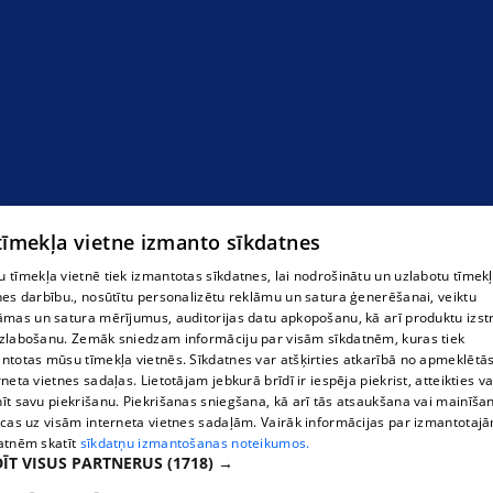
 tīmekļa vietne izmanto sīkdatnes
 tīmekļa vietnē tiek izmantotas sīkdatnes, lai nodrošinātu un uzlabotu tīmek
nes darbību., nosūtītu personalizētu reklāmu un satura ģenerēšanai, veiktu
āmas un satura mērījumus, auditorijas datu apkopošanu, kā arī produktu izst
zlabošanu. Zemāk sniedzam informāciju par visām sīkdatnēm, kuras tiek
ntotas mūsu tīmekļa vietnēs. Sīkdatnes var atšķirties atkarībā no apmeklētā
rneta vietnes sadaļas. Lietotājam jebkurā brīdī ir iespēja piekrist, atteikties va
īt savu piekrišanu. Piekrišanas sniegšana, kā arī tās atsaukšana vai mainīša
ecas uz visām interneta vietnes sadaļām. Vairāk informācijas par izmantotaj
atnēm skatīt
sīkdatņu izmantošanas noteikumos.
ĪT VISUS PARTNERUS
(1718) →