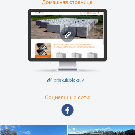
Домашняя страница:
priekulubloks.lv
priekulubloks.lv
Социальные сети: