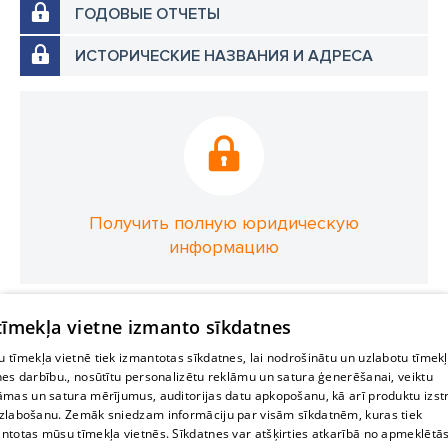
ГОДОВЫЕ ОТЧЕТЫ
ИСТОРИЧЕСКИЕ НАЗВАНИЯ И АДРЕСА
Получить полную юридическую
информацию
 tīmekļa vietne izmanto sīkdatnes
 tīmekļa vietnē tiek izmantotas sīkdatnes, lai nodrošinātu un uzlabotu tīmek
nes darbību., nosūtītu personalizētu reklāmu un satura ģenerēšanai, veiktu
āmas un satura mērījumus, auditorijas datu apkopošanu, kā arī produktu izst
zlabošanu. Zemāk sniedzam informāciju par visām sīkdatnēm, kuras tiek
ntotas mūsu tīmekļa vietnēs. Sīkdatnes var atšķirties atkarībā no apmeklētā