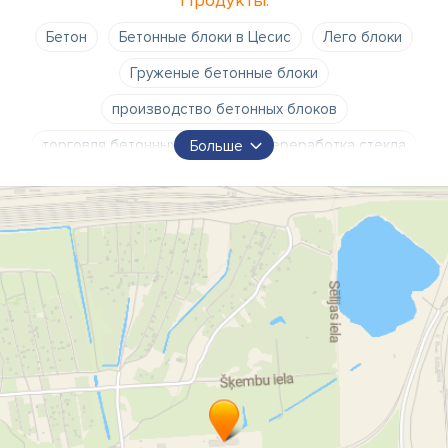
Продукты:
Бетон
Бетонные блоки в Цесис
Лего блоки
Груженые бетонные блоки
производство бетонных блоков
торговля бетонных блоков
переработка стекла
Больше
стекольный песок
стеклянная струя песка