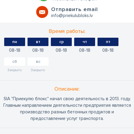
Oтправить email
​info@priekulubloks.lv
Время работы:
пн
вт
ср
чт
пт
08
18
08
18
08
18
08
18
08
18
сб
вс
Закрыто
Закрыто
Oписание:
SIA "Приекулю блокс" начал свою деятельность в 2013. году.
Главным направлением деятельности предприятия является
производство разных бетонных продуктов и
предоставление услуг транспорта.