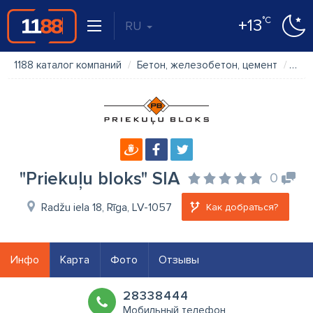
°C
+13
RU
1188 каталог компаний
Бетон, железобетон, цемент
"Pri
"Priekuļu bloks" SIA
0
Radžu iela 18, Rīga, LV-1057
Как добраться?
Инфо
Карта
Фото
Отзывы
28338444
Мобильный телефон