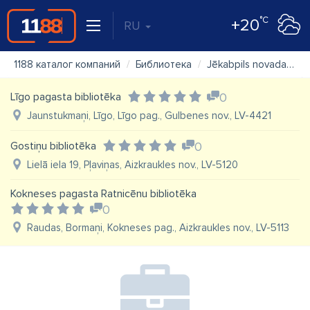
°C
+20
RU
1188 каталог компаний
Библиотека
Jēkabpils novada Atašienes bibliotēka
Līgo pagasta bibliotēka
0
Jaunstukmaņi, Līgo, Līgo pag., Gulbenes nov., LV-4421
Gostiņu bibliotēka
0
Lielā iela 19, Pļaviņas, Aizkraukles nov., LV-5120
Kokneses pagasta Ratnicēnu bibliotēka
0
Raudas, Bormaņi, Kokneses pag., Aizkraukles nov., LV-5113