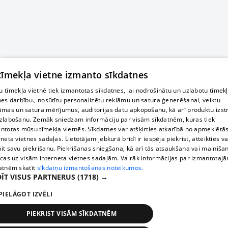
 tīmekļa vietne izmanto sīkdatnes
 tīmekļa vietnē tiek izmantotas sīkdatnes, lai nodrošinātu un uzlabotu tīmek
nes darbību., nosūtītu personalizētu reklāmu un satura ģenerēšanai, veiktu
āmas un satura mērījumus, auditorijas datu apkopošanu, kā arī produktu izst
zlabošanu. Zemāk sniedzam informāciju par visām sīkdatnēm, kuras tiek
ntotas mūsu tīmekļa vietnēs. Sīkdatnes var atšķirties atkarībā no apmeklētā
rneta vietnes sadaļas. Lietotājam jebkurā brīdī ir iespēja piekrist, atteikties va
īt savu piekrišanu. Piekrišanas sniegšana, kā arī tās atsaukšana vai mainīša
ecas uz visām interneta vietnes sadaļām. Vairāk informācijas par izmantotaj
atnēm skatīt
sīkdatņu izmantošanas noteikumos.
ĪT VISUS PARTNERUS
(1718) →
PIELĀGOT IZVĒLI
PIEKRIST VISĀM SĪKDATNĒM