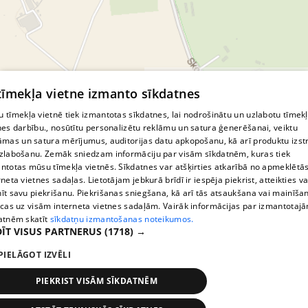
© MapTiler
© OpenStreetMap contributors
 tīmekļa vietne izmanto sīkdatnes
 tīmekļa vietnē tiek izmantotas sīkdatnes, lai nodrošinātu un uzlabotu tīmek
nes darbību., nosūtītu personalizētu reklāmu un satura ģenerēšanai, veiktu
āmas un satura mērījumus, auditorijas datu apkopošanu, kā arī produktu izst
zlabošanu. Zemāk sniedzam informāciju par visām sīkdatnēm, kuras tiek
ntotas mūsu tīmekļa vietnēs. Sīkdatnes var atšķirties atkarībā no apmeklētā
rneta vietnes sadaļas. Lietotājam jebkurā brīdī ir iespēja piekrist, atteikties va
īt savu piekrišanu. Piekrišanas sniegšana, kā arī tās atsaukšana vai mainīša
ecas uz visām interneta vietnes sadaļām. Vairāk informācijas par izmantotaj
atnēm skatīt
sīkdatņu izmantošanas noteikumos.
ĪT VISUS PARTNERUS
(1718) →
PIELĀGOT IZVĒLI
PIEKRIST VISĀM SĪKDATNĒM