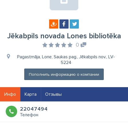
Jēkabpils novada Lones bibliotēka
0
Pagastmāja, Lone, Saukas pag., Jēkabpils nov., LV-
5224
Пополнить информацию о компании
Инфо
Карта
Отзывы
22047494
Телефон