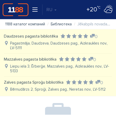
°C
+20
RU
1188 каталог компаний
Библиотека
Jēkabpils novada Lones bibliotēka
Daudzeses pagasta bibliotēka
0
Pagastmāja, Daudzeva, Daudzeses pag., Aizkraukles nov.,
LV-5111
Mazzalves pagasta bibliotēka
0
Liepu iela 3, Ērberģe, Mazzalves pag., Aizkraukles nov., LV-
5133
Zalves pagasta Sproģu bibliotēka
0
Bērnudārzs 2, Sproģi, Zalves pag., Neretas nov., LV-5112