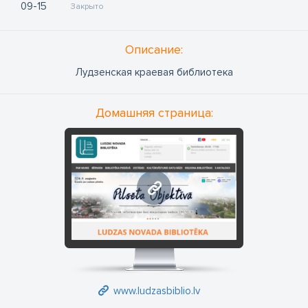
09
15
Закрыто
Oписание:
Лудзенская краевая библиотека
Домашняя страница:
www.ludzasbiblio.lv
www.ludzasbiblio.lv