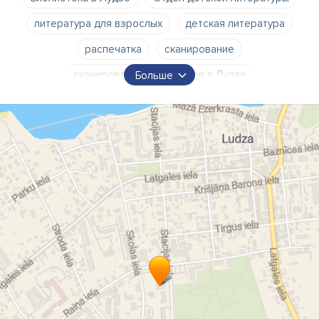
литература для взрослых
детская литература
распечатка
сканирование
сканирование документов в Лудзе
Больше
распечатка документов в Лудзе
ламинирование в Лудзе
Лудзенская краевая библиотека
библиотеки Лудзенского края
Лудза
Лудзенский край