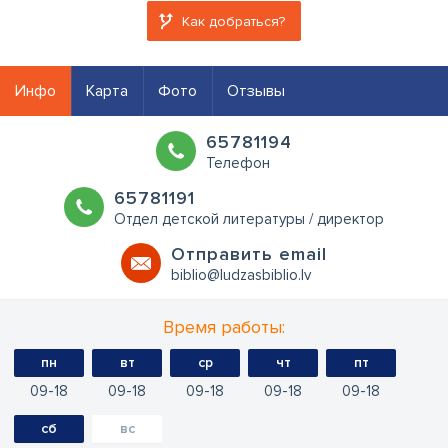
Как добраться?
Инфо
Карта
Фото
Отзывы
65781194
Телефон
65781191
Отдел детской литературы / директор
Oтправить email
biblio@ludzasbiblio.lv
Время работы:
пн
вт
ср
чт
пт
09
18
09
18
09
18
09
18
09
18
сб
вс