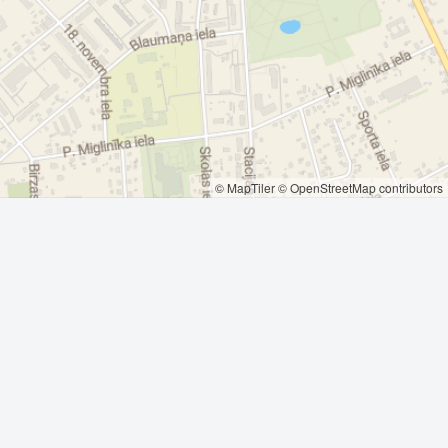
© MapTiler
© OpenStreetMap contributors