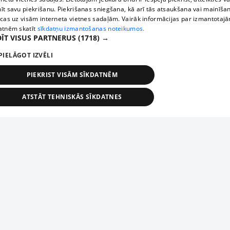
īt savu piekrišanu. Piekrišanas sniegšana, kā arī tās atsaukšana vai mainīša
ecas uz visām interneta vietnes sadaļām. Vairāk informācijas par izmantotaj
atnēm skatīt
sīkdatņu izmantošanas noteikumos.
ĪT VISUS PARTNERUS
(1718) →
PIELĀGOT IZVĒLI
PIEKRIST VISĀM SĪKDATNĒM
ATSTĀT TEHNISKĀS SĪKDATNES
TEHNISKĀS/OBLIGĀTĀS
STATISTIKAS
MĒRĶĒŠANA
FUNKCIONĀLĀS
NEKLASIFICĒTĀS
ehniskās/obligātās
Statistikas
Mērķēšana
Funkcionālās
Neklasificēt
niskās/obligātās sīkdatnes nepieciešamas, lai lietotājs varētu brīvi apmeklēt un pārlūk
Добавь свое предприятие
ekļa vietni un izmantot tās piedāvātās iespējas. Bez šīm sīkdatnēm tīmekļa vietne neva
nvērtīgi darboties un sniegt lietotājam nepieciešamo informāciju.
Если твоего предприятия нет в нашей базе данных,