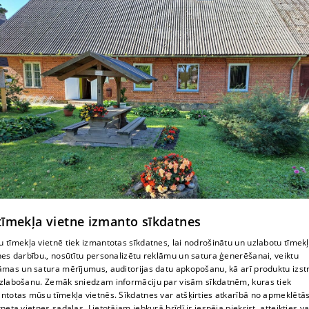
 tīmekļa vietne izmanto sīkdatnes
Калниенская библиотека Стамериенской
 tīmekļa vietnē tiek izmantotas sīkdatnes, lai nodrošinātu un uzlabotu tīmek
nes darbību., nosūtītu personalizētu reklāmu un satura ģenerēšanai, veiktu
волости
āmas un satura mērījumus, auditorijas datu apkopošanu, kā arī produktu izst
zlabošanu. Zemāk sniedzam informāciju par visām sīkdatnēm, kuras tiek
ntotas mūsu tīmekļa vietnēs. Sīkdatnes var atšķirties atkarībā no apmeklētā
rneta vietnes sadaļas. Lietotājam jebkurā brīdī ir iespēja piekrist, atteikties va