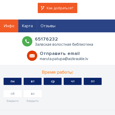
Как добраться?
Инфо
Карта
Отзывы
65176232
Залвская волостная библиотека
Oтправить email
maruta.patupa@aizkraukle.lv
Время работы:
пн
вт
ср
чт
пт
сб
вс
Закрыто
Закрыто