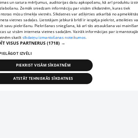
āmas un satura mērījumus, auditorijas datu apkopošanu, kā arī produktu izst
zlabošanu. Zemāk sniedzam informāciju par visām sīkdatnēm, kuras tiek
ntotas mūsu tīmekļa vietnēs. Sīkdatnes var atšķirties atkarībā no apmeklētā
rneta vietnes sadaļas. Lietotājam jebkurā brīdī ir iespēja piekrist, atteikties va
īt savu piekrišanu. Piekrišanas sniegšana, kā arī tās atsaukšana vai mainīša
ecas uz visām interneta vietnes sadaļām. Vairāk informācijas par izmantotaj
atnēm skatīt
sīkdatņu izmantošanas noteikumos.
ĪT VISUS PARTNERUS
(1718) →
PIELĀGOT IZVĒLI
PIEKRIST VISĀM SĪKDATNĒM
ATSTĀT TEHNISKĀS SĪKDATNES
TEHNISKĀS/OBLIGĀTĀS
STATISTIKAS
MĒRĶĒŠANA
FUNKCIONĀLĀS
NEKLASIFICĒTĀS
ehniskās/obligātās
Statistikas
Mērķēšana
Funkcionālās
Neklasificēt