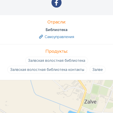
Отрасли:
Библиотека
Самоуправления
Продукты:
Залвская волостная библиотека
Залвская волостная библиотека контакты
Залве