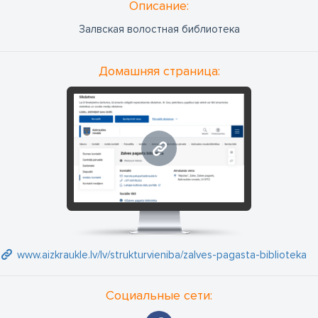
Oписание:
Залвская волостная библиотека
Домашняя страница:
www.aizkraukle.lv
www.aizkraukle.lv/lv/strukturvieniba/zalves-pagasta-biblioteka
Социальные сети: