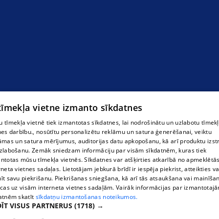
Магазин жемчужин
 tīmekļa vietne izmanto sīkdatnes
 tīmekļa vietnē tiek izmantotas sīkdatnes, lai nodrošinātu un uzlabotu tīmek
nes darbību., nosūtītu personalizētu reklāmu un satura ģenerēšanai, veiktu
āmas un satura mērījumus, auditorijas datu apkopošanu, kā arī produktu izst
zlabošanu. Zemāk sniedzam informāciju par visām sīkdatnēm, kuras tiek
ntotas mūsu tīmekļa vietnēs. Sīkdatnes var atšķirties atkarībā no apmeklētā
rneta vietnes sadaļas. Lietotājam jebkurā brīdī ir iespēja piekrist, atteikties va
īt savu piekrišanu. Piekrišanas sniegšana, kā arī tās atsaukšana vai mainīša
ecas uz visām interneta vietnes sadaļām. Vairāk informācijas par izmantotaj
atnēm skatīt
sīkdatņu izmantošanas noteikumos.
ĪT VISUS PARTNERUS
(1718) →