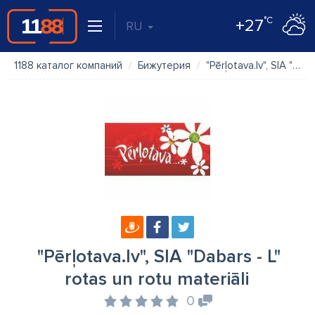
°C
+27
RU
1188 каталог компаний
Бижутерия
"Pērļotava.lv", SIA "Dabars - L" rotas un rotu materiāli
"Pērļotava.lv", SIA "Dabars - L"
rotas un rotu materiāli
0