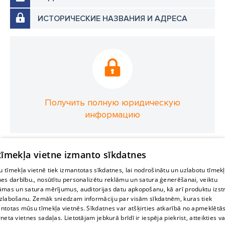
ИСТОРИЧЕСКИЕ НАЗВАНИЯ И АДРЕСА
Получить полную юридическую
информацию
 tīmekļa vietne izmanto sīkdatnes
 tīmekļa vietnē tiek izmantotas sīkdatnes, lai nodrošinātu un uzlabotu tīmek
nes darbību., nosūtītu personalizētu reklāmu un satura ģenerēšanai, veiktu
āmas un satura mērījumus, auditorijas datu apkopošanu, kā arī produktu izst
zlabošanu. Zemāk sniedzam informāciju par visām sīkdatnēm, kuras tiek
ntotas mūsu tīmekļa vietnēs. Sīkdatnes var atšķirties atkarībā no apmeklētā
rneta vietnes sadaļas. Lietotājam jebkurā brīdī ir iespēja piekrist, atteikties va