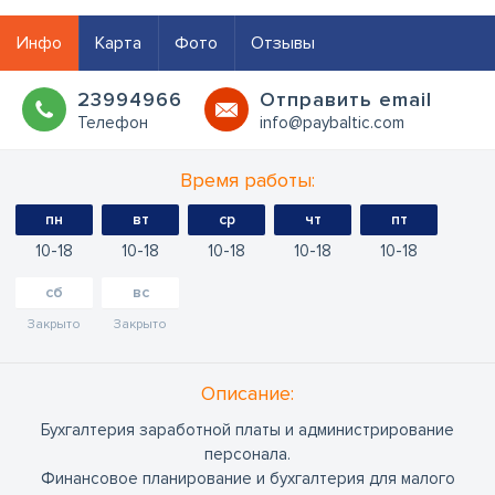
Инфо
Карта
Фото
Отзывы
23994966
Oтправить email
Телефон
info@paybaltic.com
Время работы:
пн
вт
ср
чт
пт
10
18
10
18
10
18
10
18
10
18
сб
вс
Закрыто
Закрыто
Oписание:
Бухгалтерия заработной платы и администрирование
персонала.
Финансовое планирование и бухгалтерия для малого