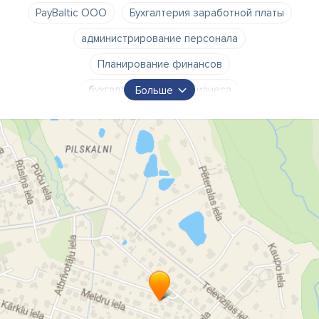
PayBaltic ООО
Бухгалтерия заработной платы
администрирование персонала
Планирование финансов
бухгалтерия малого бизнеса
Больше
Планирование затрат на персонал
Регистрация предприятий в Латвии
Payroll in Latvia
Payroll taxes in Latvia
HR Administration in Latvia
HR costs planning in Latvia
бизнес консультации