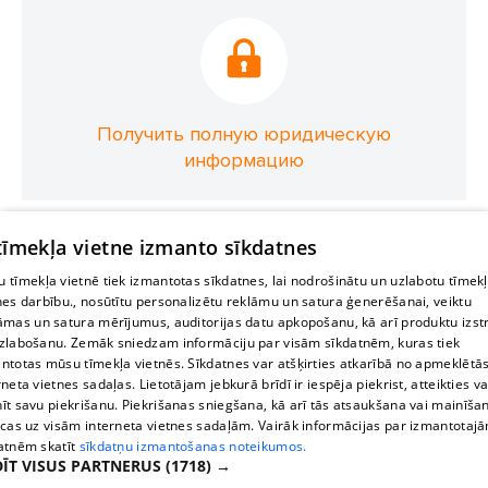
Получить полную юридическую
информацию
 tīmekļa vietne izmanto sīkdatnes
 tīmekļa vietnē tiek izmantotas sīkdatnes, lai nodrošinātu un uzlabotu tīmek
nes darbību., nosūtītu personalizētu reklāmu un satura ģenerēšanai, veiktu
āmas un satura mērījumus, auditorijas datu apkopošanu, kā arī produktu izst
zlabošanu. Zemāk sniedzam informāciju par visām sīkdatnēm, kuras tiek
ntotas mūsu tīmekļa vietnēs. Sīkdatnes var atšķirties atkarībā no apmeklētā
rneta vietnes sadaļas. Lietotājam jebkurā brīdī ir iespēja piekrist, atteikties va
īt savu piekrišanu. Piekrišanas sniegšana, kā arī tās atsaukšana vai mainīša
ecas uz visām interneta vietnes sadaļām. Vairāk informācijas par izmantotaj
atnēm skatīt
sīkdatņu izmantošanas noteikumos.
ĪT VISUS PARTNERUS
(1718) →