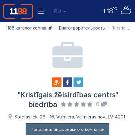
°C
+18
RU
1188 каталог компаний
Благотворительность
"Kristīgais žēlsirdības centrs" biedrība
"Kristīgais žēlsirdības centrs"
biedrība
0
Stacijas iela 26 - 16, Valmiera, Valmieras nov., LV-4201
Пополнить информацию о компании