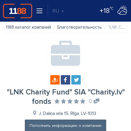
°C
+18
RU
1188 каталог компаний
Благотворительность
"LNK Charity Fund" SIA "Charity.lv" fonds
"LNK Charity Fund" SIA "Charity.lv"
fonds
0
J. Daliņa iela 15, Rīga, LV-1013
Пополнить информацию о компании