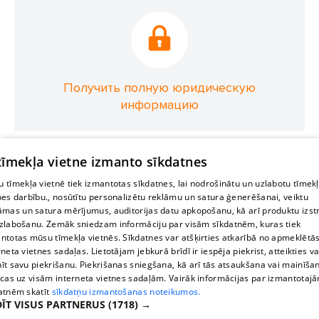
Получить полную юридическую
информацию
 tīmekļa vietne izmanto sīkdatnes
 tīmekļa vietnē tiek izmantotas sīkdatnes, lai nodrošinātu un uzlabotu tīmek
nes darbību., nosūtītu personalizētu reklāmu un satura ģenerēšanai, veiktu
āmas un satura mērījumus, auditorijas datu apkopošanu, kā arī produktu izst
zlabošanu. Zemāk sniedzam informāciju par visām sīkdatnēm, kuras tiek
ntotas mūsu tīmekļa vietnēs. Sīkdatnes var atšķirties atkarībā no apmeklētā
rneta vietnes sadaļas. Lietotājam jebkurā brīdī ir iespēja piekrist, atteikties va
īt savu piekrišanu. Piekrišanas sniegšana, kā arī tās atsaukšana vai mainīša
ecas uz visām interneta vietnes sadaļām. Vairāk informācijas par izmantotaj
atnēm skatīt
sīkdatņu izmantošanas noteikumos.
ĪT VISUS PARTNERUS
(1718) →