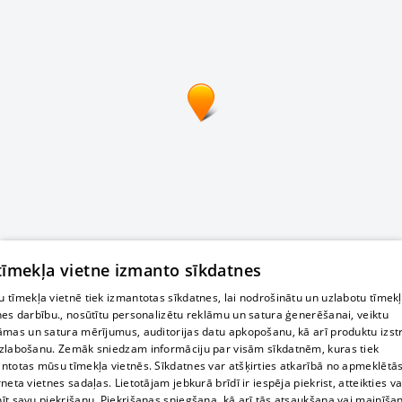
 tīmekļa vietne izmanto sīkdatnes
 tīmekļa vietnē tiek izmantotas sīkdatnes, lai nodrošinātu un uzlabotu tīmek
nes darbību., nosūtītu personalizētu reklāmu un satura ģenerēšanai, veiktu
āmas un satura mērījumus, auditorijas datu apkopošanu, kā arī produktu izst
zlabošanu. Zemāk sniedzam informāciju par visām sīkdatnēm, kuras tiek
ntotas mūsu tīmekļa vietnēs. Sīkdatnes var atšķirties atkarībā no apmeklētā
rneta vietnes sadaļas. Lietotājam jebkurā brīdī ir iespēja piekrist, atteikties va
īt savu piekrišanu. Piekrišanas sniegšana, kā arī tās atsaukšana vai mainīša