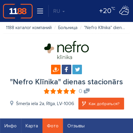
°C
+20
RU
1188 каталог компаний
Больница
"Nefro Klīnika" dienas stacionārs
"Nefro Klīnika" dienas stacionārs
0
Šmerļa iela 2a, Rīga, LV-1006
Как добраться?
Инфо
Карта
Фото
Отзывы