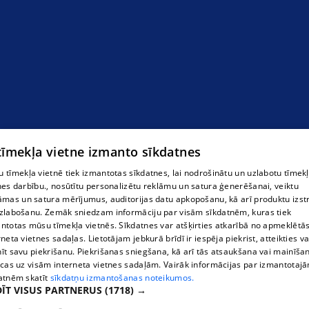
 tīmekļa vietne izmanto sīkdatnes
 tīmekļa vietnē tiek izmantotas sīkdatnes, lai nodrošinātu un uzlabotu tīmek
дневной стационар
nes darbību., nosūtītu personalizētu reklāmu un satura ģenerēšanai, veiktu
āmas un satura mērījumus, auditorijas datu apkopošanu, kā arī produktu izst
zlabošanu. Zemāk sniedzam informāciju par visām sīkdatnēm, kuras tiek
ntotas mūsu tīmekļa vietnēs. Sīkdatnes var atšķirties atkarībā no apmeklētā
rneta vietnes sadaļas. Lietotājam jebkurā brīdī ir iespēja piekrist, atteikties va
īt savu piekrišanu. Piekrišanas sniegšana, kā arī tās atsaukšana vai mainīša
ecas uz visām interneta vietnes sadaļām. Vairāk informācijas par izmantotaj
atnēm skatīt
sīkdatņu izmantošanas noteikumos.
ĪT VISUS PARTNERUS
(1718) →