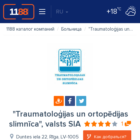
°C
+18
RU
1188 каталог компаний
Больница
"Traumatoloģijas un ortopēdijas slimnīca", valsts SIA
"Traumatoloģijas un ortopēdijas
slimnīca", valsts SIA
1
Duntes iela 22, Rīga, LV-1005
Как добраться?