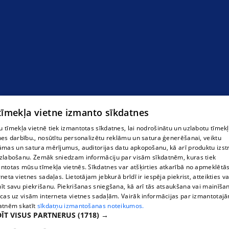
 tīmekļa vietne izmanto sīkdatnes
 tīmekļa vietnē tiek izmantotas sīkdatnes, lai nodrošinātu un uzlabotu tīmek
nes darbību., nosūtītu personalizētu reklāmu un satura ģenerēšanai, veiktu
āmas un satura mērījumus, auditorijas datu apkopošanu, kā arī produktu izst
zlabošanu. Zemāk sniedzam informāciju par visām sīkdatnēm, kuras tiek
ntotas mūsu tīmekļa vietnēs. Sīkdatnes var atšķirties atkarībā no apmeklētā
rneta vietnes sadaļas. Lietotājam jebkurā brīdī ir iespēja piekrist, atteikties va
īt savu piekrišanu. Piekrišanas sniegšana, kā arī tās atsaukšana vai mainīša
ecas uz visām interneta vietnes sadaļām. Vairāk informācijas par izmantotaj
atnēm skatīt
sīkdatņu izmantošanas noteikumos.
ĪT VISUS PARTNERUS
(1718) →