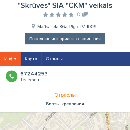
"Skrūves" SIA "CKM" veikals
0
Matīsa iela 86a, Rīga, LV-1009
Пополнить информацию о компании
Инфо
Карта
Отзывы
67244253
Телефон
Отрасль:
Болты, крепления