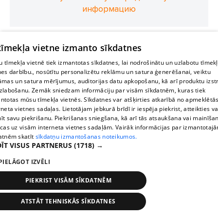
информацию
 tīmekļa vietne izmanto sīkdatnes
 tīmekļa vietnē tiek izmantotas sīkdatnes, lai nodrošinātu un uzlabotu tīmek
nes darbību., nosūtītu personalizētu reklāmu un satura ģenerēšanai, veiktu
āmas un satura mērījumus, auditorijas datu apkopošanu, kā arī produktu izst
zlabošanu. Zemāk sniedzam informāciju par visām sīkdatnēm, kuras tiek
ntotas mūsu tīmekļa vietnēs. Sīkdatnes var atšķirties atkarībā no apmeklētā
rneta vietnes sadaļas. Lietotājam jebkurā brīdī ir iespēja piekrist, atteikties va
īt savu piekrišanu. Piekrišanas sniegšana, kā arī tās atsaukšana vai mainīša
ecas uz visām interneta vietnes sadaļām. Vairāk informācijas par izmantotaj
atnēm skatīt
sīkdatņu izmantošanas noteikumos.
ĪT VISUS PARTNERUS
(1718) →
PIELĀGOT IZVĒLI
PIEKRIST VISĀM SĪKDATNĒM
ATSTĀT TEHNISKĀS SĪKDATNES