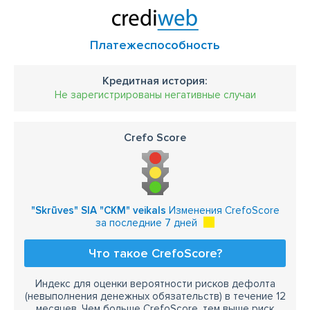
Платежеспособность
Кредитная история:
Не зарегистрированы негативные случаи
Crefo Score
"Skrūves" SIA "CKM" veikals
Изменения CrefoScore
за последние 7 дней
Что такое CrefoScore?
Индекс для оценки вероятности рисков дефолта
(невыполнения денежных обязательств) в течение 12
месяцев. Чем больше CrefoScore, тем выше риск