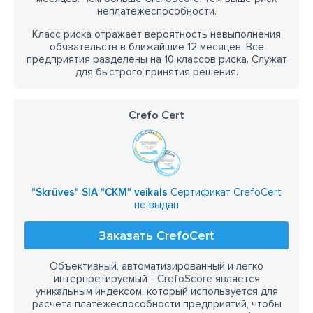
неплатежеспособности.
Класс риска отражает вероятность невыполнения
обязательств в ближайшие 12 месяцев. Все
предприятия разделены на 10 классов риска. Служат
для быстрого принятия решения.
Crefo Cert
"Skrūves" SIA "CKM" veikals
Сертификат CrefoCert
не выдан
Заказать CrefoCert
Объективный, автоматизированный и легко
интерпретируемый - CrefoScore является
уникальным индексом, который используется для
расчёта платёжеспособности предприятий, чтобы