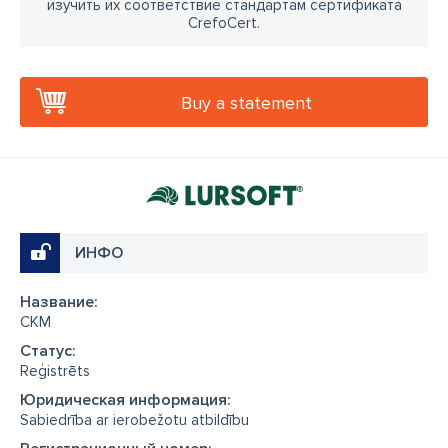
изучить их соответствие стандартам сертификата
CrefoCert.
Buy a statement
ИНФО
Название:
CKM
Cтатус:
Reģistrēts
Юридическая информация:
Sabiedrība ar ierobežotu atbildību