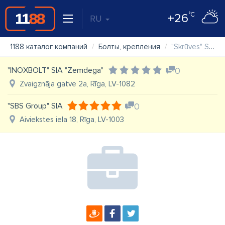
°C
+26
RU
1188 каталог компаний
Болты, крепления
"Skrūves" SIA "CKM" veikals
"INOXBOLT" SIA "Zemdega"
0
Zvaigznāja gatve 2a, Rīga, LV-1082
"SBS Group" SIA
0
Aiviekstes iela 18, Rīga, LV-1003