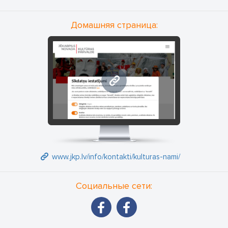
Домашняя страница:
www.jkp.lv
www.jkp.lv/info/kontakti/kulturas-nami/
Социальные сети: