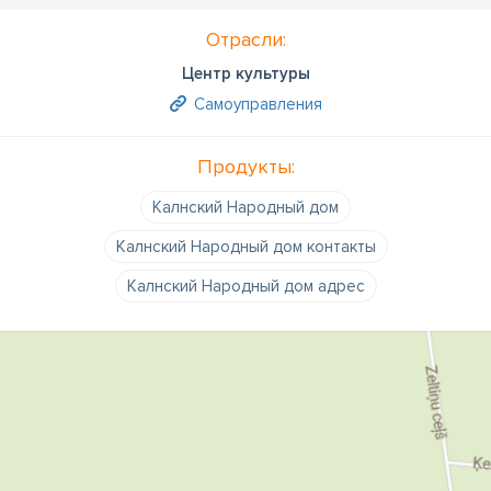
Отрасли:
Центр культуры
Самоуправления
Продукты:
Калнский Народный дом
Калнский Народный дом контакты
Калнский Народный дом адрес