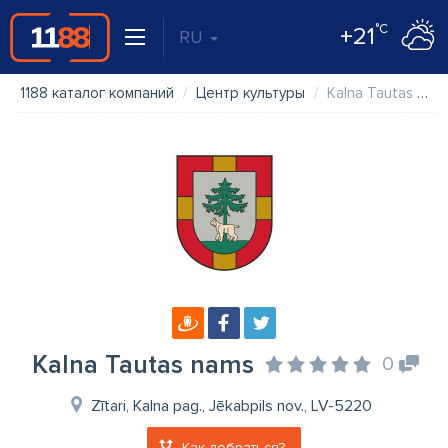
°C
+21
RU
1188 каталог компаний
Центр культуры
Kalna Tautas nams
Kalna Tautas nams
0
Zītari, Kalna pag., Jēkabpils nov., LV-5220
Как добраться?