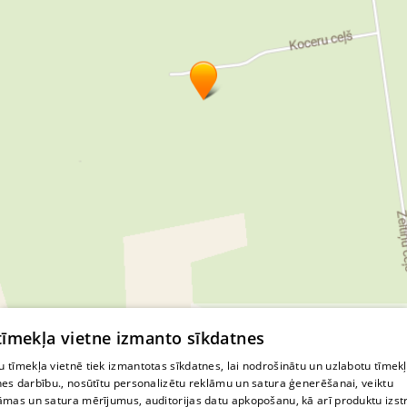
© MapTiler
© OpenStreetMap contributors
 tīmekļa vietne izmanto sīkdatnes
 tīmekļa vietnē tiek izmantotas sīkdatnes, lai nodrošinātu un uzlabotu tīmek
nes darbību., nosūtītu personalizētu reklāmu un satura ģenerēšanai, veiktu
āmas un satura mērījumus, auditorijas datu apkopošanu, kā arī produktu izst