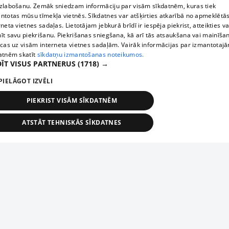
zlabošanu. Zemāk sniedzam informāciju par visām sīkdatnēm, kuras tiek
ntotas mūsu tīmekļa vietnēs. Sīkdatnes var atšķirties atkarībā no apmeklētā
rneta vietnes sadaļas. Lietotājam jebkurā brīdī ir iespēja piekrist, atteikties va
īt savu piekrišanu. Piekrišanas sniegšana, kā arī tās atsaukšana vai mainīša
ecas uz visām interneta vietnes sadaļām. Vairāk informācijas par izmantotaj
atnēm skatīt
sīkdatņu izmantošanas noteikumos.
ĪT VISUS PARTNERUS
(1718) →
PIELĀGOT IZVĒLI
PIEKRIST VISĀM SĪKDATNĒM
ATSTĀT TEHNISKĀS SĪKDATNES
TEHNISKĀS/OBLIGĀTĀS
STATISTIKAS
MĒRĶĒŠANA
FUNKCIONĀLĀS
NEKLASIFICĒTĀS
ehniskās/obligātās
Statistikas
Mērķēšana
Funkcionālās
Neklasificēt