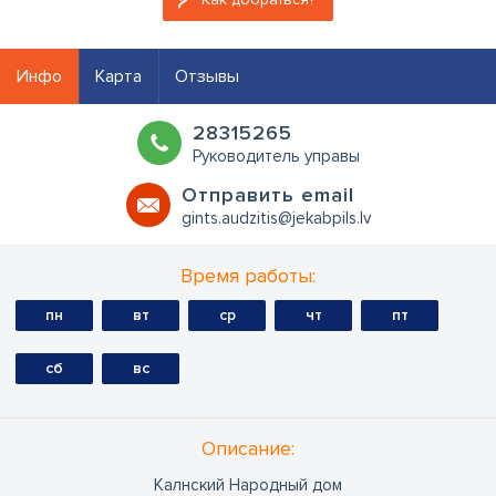
Инфо
Карта
Отзывы
28315265
Руководитель управы
Oтправить email
gints.audzitis@jekabpils.lv
Время работы:
пн
вт
ср
чт
пт
сб
вс
Oписание:
Калнский Народный дом