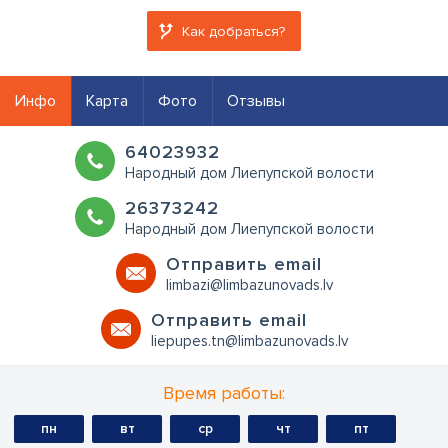
Как добраться?
Инфо
Карта
Фото
Отзывы
64023932
Народный дом Лиепупской волости
26373242
Народный дом Лиепупской волости
Oтправить email
limbazi@limbazunovads.lv
Oтправить email
liepupes.tn@limbazunovads.lv
Время работы:
пн
вт
ср
чт
пт