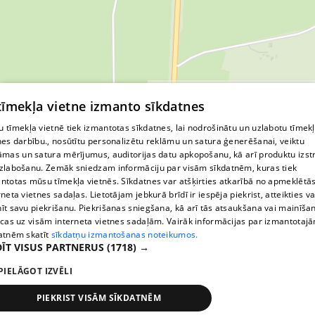
лимбажского края
лимбажский край
почтовый индекс лимбажский край
Лиелупе
Туя
Елгавкрасты
Пале
Пуйкуле
© MapTiler
© OpenStreetMap contributors
 tīmekļa vietne izmanto sīkdatnes
 tīmekļa vietnē tiek izmantotas sīkdatnes, lai nodrošinātu un uzlabotu tīmek
nes darbību., nosūtītu personalizētu reklāmu un satura ģenerēšanai, veiktu
āmas un satura mērījumus, auditorijas datu apkopošanu, kā arī produktu izst
zlabošanu. Zemāk sniedzam informāciju par visām sīkdatnēm, kuras tiek
ntotas mūsu tīmekļa vietnēs. Sīkdatnes var atšķirties atkarībā no apmeklētā
rneta vietnes sadaļas. Lietotājam jebkurā brīdī ir iespēja piekrist, atteikties va
īt savu piekrišanu. Piekrišanas sniegšana, kā arī tās atsaukšana vai mainīša
ecas uz visām interneta vietnes sadaļām. Vairāk informācijas par izmantotaj
atnēm skatīt
sīkdatņu izmantošanas noteikumos.
ĪT VISUS PARTNERUS
(1718) →
PIELĀGOT IZVĒLI
PIEKRIST VISĀM SĪKDATNĒM