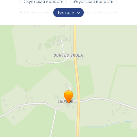
Скултская волость
Умургская волость
Видрижская волость
Вилкенская волость
Больше
Лимбажи
Алоя
Салацгрива
лимбажский край карта
лимбажский край контакты
новый лимбажский край
лимбажский край скултская волость
Населенные пункты лимбажского края
волости лимбажского края
стройуправа лимбажского края
сиротский суд лимбажского края
библиотеки лимбажского края
лимбажская краевая дума
отдел записи актов гражданского состояния