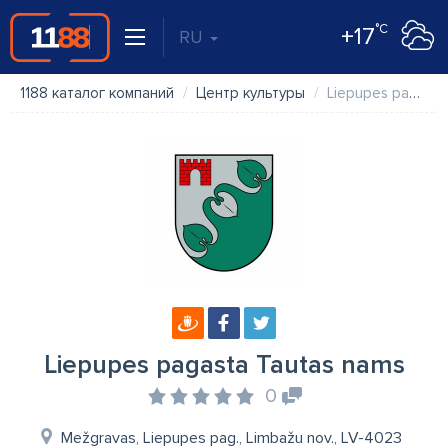
°C
+17
RU
1188 каталог компаний
Центр культуры
Liepupes pagasta Tautas nams
Liepupes pagasta Tautas nams
0
Mežgravas, Liepupes pag., Limbažu nov., LV-4023