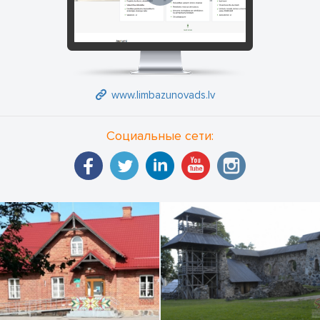
www.limbazunovads.lv
Социальные сети: