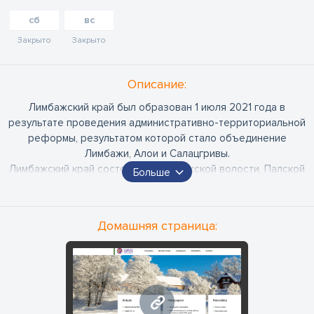
сб
вс
Закрыто
Закрыто
Oписание:
Лимбажский край был образован 1 июля 2021 года в
результате проведения административно-территориальной
реформы, результатом которой стало объединение
Лимбажи, Алои и Салацгривы.
Лимбажский край состоит из: Лимбажской волости, Палской
Больше
волости, Скултской волости, Умургской волости, Видрижской
волости, Вилкенской волости.
Домашняя страница:
www.limbazunovads.lv