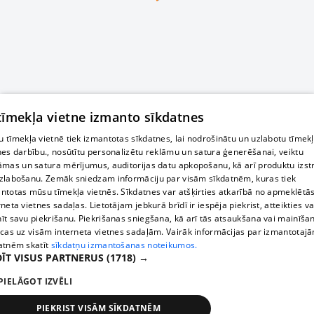
 tīmekļa vietne izmanto sīkdatnes
 tīmekļa vietnē tiek izmantotas sīkdatnes, lai nodrošinātu un uzlabotu tīmek
nes darbību., nosūtītu personalizētu reklāmu un satura ģenerēšanai, veiktu
āmas un satura mērījumus, auditorijas datu apkopošanu, kā arī produktu izst
zlabošanu. Zemāk sniedzam informāciju par visām sīkdatnēm, kuras tiek
ntotas mūsu tīmekļa vietnēs. Sīkdatnes var atšķirties atkarībā no apmeklētā
rneta vietnes sadaļas. Lietotājam jebkurā brīdī ir iespēja piekrist, atteikties va
īt savu piekrišanu. Piekrišanas sniegšana, kā arī tās atsaukšana vai mainīša
ecas uz visām interneta vietnes sadaļām. Vairāk informācijas par izmantotaj
atnēm skatīt
sīkdatņu izmantošanas noteikumos.
ĪT VISUS PARTNERUS
(1718) →
PIELĀGOT IZVĒLI
PIEKRIST VISĀM SĪKDATNĒM