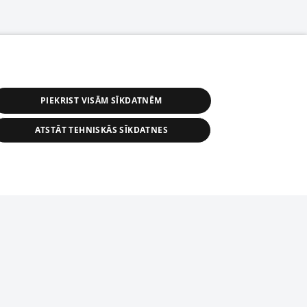
PIEKRIST VISĀM SĪKDATNĒM
ATSTĀT TEHNISKĀS SĪKDATNES
астичное распространение или
информации из баз данных 1188 в
строго запрещено. Также
tīmekļa vietne nevarēs pilnvērtīgi darboties un sniegt
автоматическое скачивание
Перепубликация любого материала,