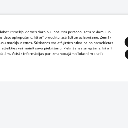
zlabotu tīmekļa vietnes darbību., nosūtītu personalizētu reklāmu un
as datu apkopošanu, kā arī produktu izstrādi un uzlabošanu. Zemāk
su tīmekļa vietnēs. Sīkdatnes var atšķirties atkarībā no apmeklētās
, atteikties vai mainīt savu piekrišanu. Piekrišanas sniegšana, kā arī
adaļām. Vairāk informācijas par izmantotajām sīkdatnēm skatīt
ĒRĶĒŠANA
FUNKCIONĀLĀS
NEKLASIFICĒTĀS
Полное или ч
obligātās
Statistikas
Mērķēšana
Funkcionālās
Neklasificētās
копирование 
любой форме 
eklēt un pārlūkot tīmekļa vietni un izmantot tās piedāvātās iespējas. Bez šīm sīkdatnēm 
запрещается 
иятия
В кинотеатрах
информации. 