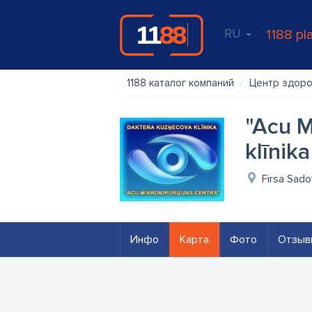
RU
1188 pl
1188 каталог компаний
Центр здор
"Acu M
klīnika
Firsa Sado
Инфо
Карта
Фото
Отзыв