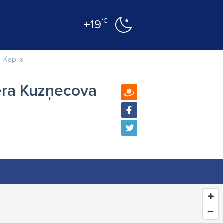
°C
+19
Карта
tera Kuzņecova