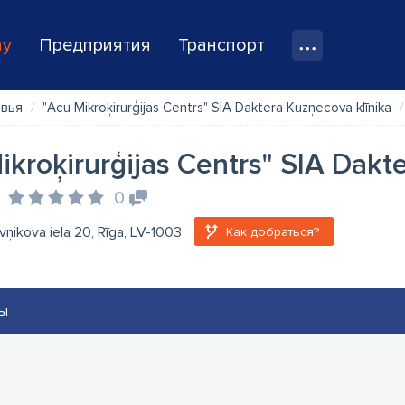
ay
Предприятия
Транспорт
овья
"Acu Mikroķirurģijas Centrs" SIA Daktera Kuzņecova klīnika
ikroķirurģijas Centrs" SIA Dak
0
vņikova iela 20, Rīga, LV-1003
Как добраться?
ы