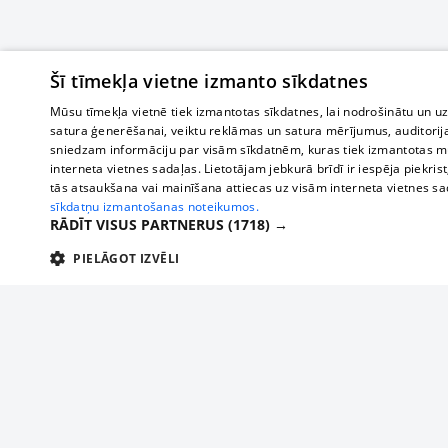
Šī tīmekļa vietne izmanto sīkdatnes
Mūsu tīmekļa vietnē tiek izmantotas sīkdatnes, lai nodrošinātu un u
satura ģenerēšanai, veiktu reklāmas un satura mērījumus, auditorij
sniedzam informāciju par visām sīkdatnēm, kuras tiek izmantotas mū
interneta vietnes sadaļas. Lietotājam jebkurā brīdī ir iespēja piekrist
tās atsaukšana vai mainīšana attiecas uz visām interneta vietnes s
sīkdatņu izmantošanas noteikumos.
RĀDĪT VISUS PARTNERUS
(1718) →
PIELĀGOT IZVĒLI
TEHNISKĀS/OBLIGĀTĀS
STATISTIKAS
M
Tehniskās/
Tehniskās/obligātās sīkdatnes nepieciešamas, lai lietotājs varētu brīvi apm
lietotājam nepieciešamo informāciju.
О нас
Предпр