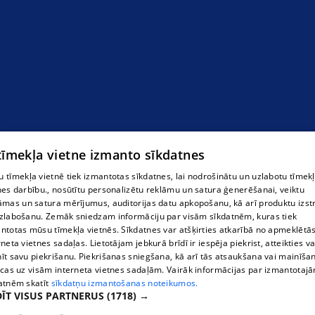
 tīmekļa vietne izmanto sīkdatnes
 tīmekļa vietnē tiek izmantotas sīkdatnes, lai nodrošinātu un uzlabotu tīmek
nes darbību., nosūtītu personalizētu reklāmu un satura ģenerēšanai, veiktu
āmas un satura mērījumus, auditorijas datu apkopošanu, kā arī produktu izst
zlabošanu. Zemāk sniedzam informāciju par visām sīkdatnēm, kuras tiek
ntotas mūsu tīmekļa vietnēs. Sīkdatnes var atšķirties atkarībā no apmeklētā
rneta vietnes sadaļas. Lietotājam jebkurā brīdī ir iespēja piekrist, atteikties va
īt savu piekrišanu. Piekrišanas sniegšana, kā arī tās atsaukšana vai mainīša
ecas uz visām interneta vietnes sadaļām. Vairāk informācijas par izmantotaj
atnēm skatīt
sīkdatņu izmantošanas noteikumos.
ĪT VISUS PARTNERUS
(1718) →