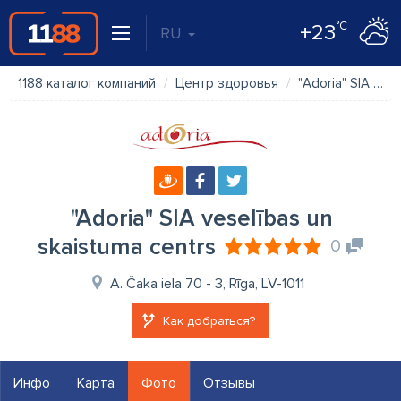
°C
+23
RU
1188 каталог компаний
Центр здоровья
"Adoria" SIA veselības un skaistuma centrs
"Adoria" SIA veselības un
skaistuma centrs
0
A. Čaka iela 70 - 3, Rīga, LV-1011
Как добраться?
Инфо
Карта
Фото
Отзывы