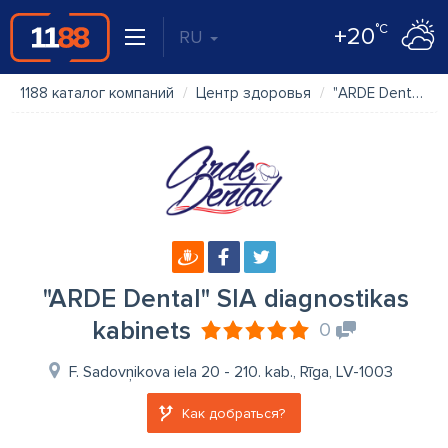
°C
+20
RU
1188 каталог компаний
Центр здоровья
"ARDE Dental" SIA diagnostikas kabinets
"ARDE Dental" SIA diagnostikas
kabinets
0
F. Sadovņikova iela 20 - 210. kab., Rīga, LV-1003
Как добраться?