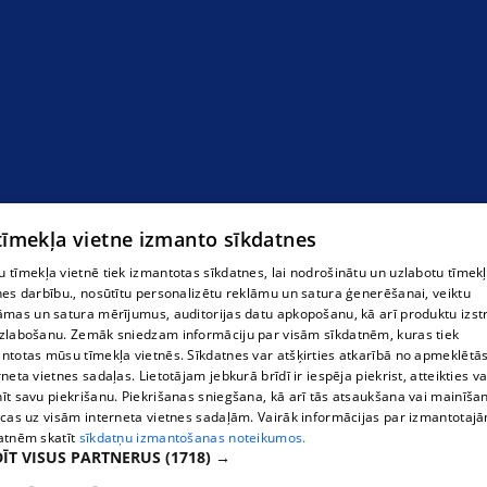
 tīmekļa vietne izmanto sīkdatnes
 tīmekļa vietnē tiek izmantotas sīkdatnes, lai nodrošinātu un uzlabotu tīmek
nes darbību., nosūtītu personalizētu reklāmu un satura ģenerēšanai, veiktu
āmas un satura mērījumus, auditorijas datu apkopošanu, kā arī produktu izst
zlabošanu. Zemāk sniedzam informāciju par visām sīkdatnēm, kuras tiek
ntotas mūsu tīmekļa vietnēs. Sīkdatnes var atšķirties atkarībā no apmeklētā
rneta vietnes sadaļas. Lietotājam jebkurā brīdī ir iespēja piekrist, atteikties va
īt savu piekrišanu. Piekrišanas sniegšana, kā arī tās atsaukšana vai mainīša
ecas uz visām interneta vietnes sadaļām. Vairāk informācijas par izmantotaj
atnēm skatīt
sīkdatņu izmantošanas noteikumos.
ĪT VISUS PARTNERUS
(1718) →