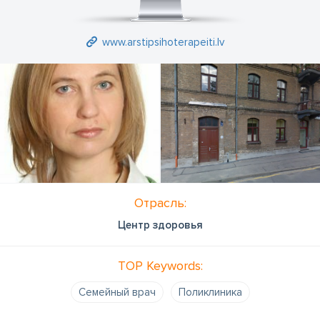
www.arstipsihoterapeiti.lv
Отрасль:
Центр здоровья
TOP Keywords:
Семейный врач
Поликлиника