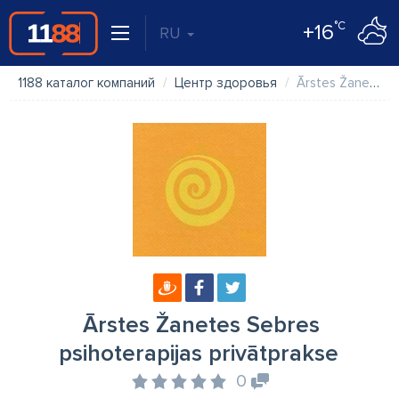
°C
+16
RU
1188 каталог компаний
Центр здоровья
Ārstes Žanetes Sebres psihoterapijas privātprakse
Ārstes Žanetes Sebres
psihoterapijas privātprakse
0