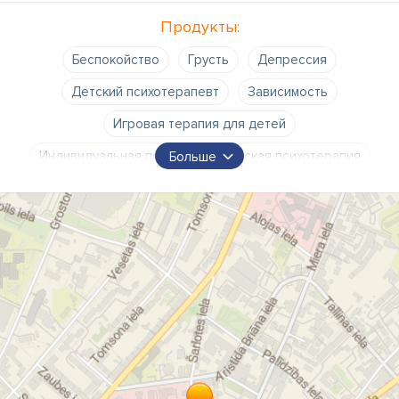
Продукты:
Беспокойство
Грусть
Депрессия
Детский психотерапевт
Зависимость
Игровая терапия для детей
Индивидуальная психоаналитическая психотерапия
Больше
Ментализационные нарушения
Навязчивые мысли
Нарушения обучаемости
Паника
Панические атаки
Подростковый психолог
Подростковый психотерапевт
Проблемы в отношениях
Психолог
Психосоматические симптомы
Психотерапевт
Психотерапия для пар