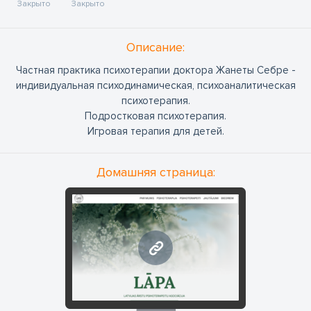
Закрыто
Закрыто
Oписание:
Частная практика психотерапии доктора Жанеты Себре -
индивидуальная психодинамическая, психоаналитическая
психотерапия.
Подростковая психотерапия.
Игровая терапия для детей.
Домашняя страница:
www.arstipsihoterapeiti.lv