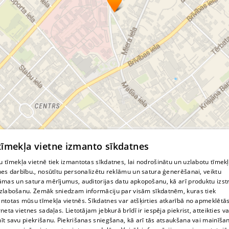
Психотерапия для подростков
Развивающая ментализацию психотерапия
Расстройства питания
Траур
Тревожные расстройства
больница
врач
врачебная практика
время приема
доктор
докторат
др.
клиника
медицинская практика
медицинский центр
оздоровительный центр
© MapTiler
© OpenStreetMap contributors
поликлиника
проблемы
семейный врач
 tīmekļa vietne izmanto sīkdatnes
центр здоровья
 tīmekļa vietnē tiek izmantotas sīkdatnes, lai nodrošinātu un uzlabotu tīmek
nes darbību., nosūtītu personalizētu reklāmu un satura ģenerēšanai, veiktu
āmas un satura mērījumus, auditorijas datu apkopošanu, kā arī produktu izst
zlabošanu. Zemāk sniedzam informāciju par visām sīkdatnēm, kuras tiek
ntotas mūsu tīmekļa vietnēs. Sīkdatnes var atšķirties atkarībā no apmeklētā
rneta vietnes sadaļas. Lietotājam jebkurā brīdī ir iespēja piekrist, atteikties va
īt savu piekrišanu. Piekrišanas sniegšana, kā arī tās atsaukšana vai mainīša