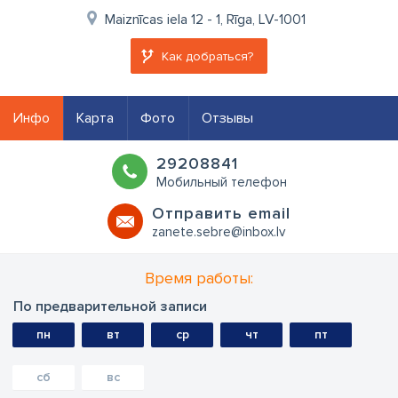
Maiznīcas iela 12 - 1, Rīga, LV-1001
Как добраться?
Инфо
Карта
Фото
Отзывы
29208841
Мобильный телефон
Oтправить email
zanete.sebre@inbox.lv
Время работы:
По предварительной записи
пн
вт
ср
чт
пт
сб
вс