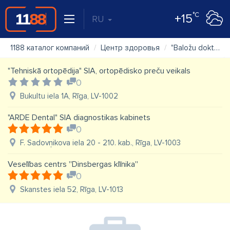
°C
+15
RU
1188 каталог компаний
Центр здоровья
"Baložu doktorāts" SIA
"Tehniskā ortopēdija" SIA, ortopēdisko preču veikals
0
Bukultu iela 1A, Rīga, LV-1002
"ARDE Dental" SIA diagnostikas kabinets
0
F. Sadovņikova iela 20 - 210. kab., Rīga, LV-1003
Veselības centrs ''Dinsbergas klīnika''
0
Skanstes iela 52, Rīga, LV-1013