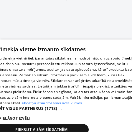
 tīmekļa vietne izmanto sīkdatnes
 tīmekļa vietnē tiek izmantotas sīkdatnes, lai nodrošinātu un uzlabotu tīmek
nes darbību., nosūtītu personalizētu reklāmu un satura ģenerēšanai, veiktu
āmas un satura mērījumus, auditorijas datu apkopošanu, kā arī produktu izst
zlabošanu. Zemāk sniedzam informāciju par visām sīkdatnēm, kuras tiek
ntotas mūsu tīmekļa vietnēs. Sīkdatnes var atšķirties atkarībā no apmeklētā
rneta vietnes sadaļas. Lietotājam jebkurā brīdī ir iespēja piekrist, atteikties va
īt savu piekrišanu. Piekrišanas sniegšana, kā arī tās atsaukšana vai mainīša
ecas uz visām interneta vietnes sadaļām. Vairāk informācijas par izmantotaj
atnēm skatīt
sīkdatņu izmantošanas noteikumos.
ĪT VISUS PARTNERUS
(1718) →
PIELĀGOT IZVĒLI
PIEKRIST VISĀM SĪKDATNĒM