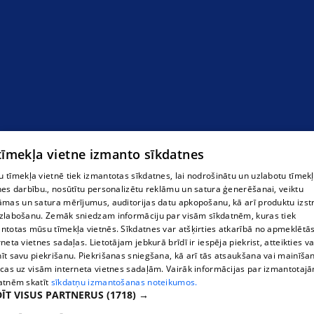
 tīmekļa vietne izmanto sīkdatnes
 tīmekļa vietnē tiek izmantotas sīkdatnes, lai nodrošinātu un uzlabotu tīmek
nes darbību., nosūtītu personalizētu reklāmu un satura ģenerēšanai, veiktu
Д-р Янис Пелнис
āmas un satura mērījumus, auditorijas datu apkopošanu, kā arī produktu izst
zlabošanu. Zemāk sniedzam informāciju par visām sīkdatnēm, kuras tiek
ntotas mūsu tīmekļa vietnēs. Sīkdatnes var atšķirties atkarībā no apmeklētā
rneta vietnes sadaļas. Lietotājam jebkurā brīdī ir iespēja piekrist, atteikties va
īt savu piekrišanu. Piekrišanas sniegšana, kā arī tās atsaukšana vai mainīša
ecas uz visām interneta vietnes sadaļām. Vairāk informācijas par izmantotaj
atnēm skatīt
sīkdatņu izmantošanas noteikumos.
ĪT VISUS PARTNERUS
(1718) →