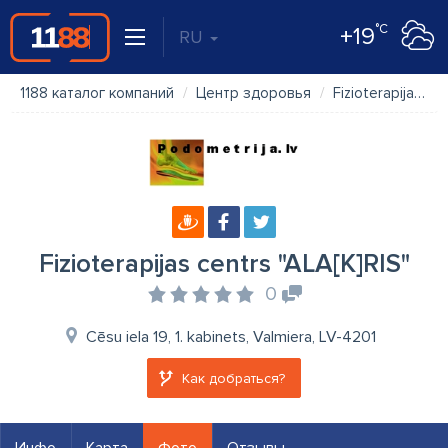
°C
+19
RU
1188 каталог компаний
Центр здоровья
Fizioterapijas centrs "ALA[K]RIS"
Fizioterapijas centrs "ALA[K]RIS"
0
Cēsu iela 19, 1. kabinets, Valmiera, LV-4201
Как добраться?
Инфо
Карта
Фото
Отзывы