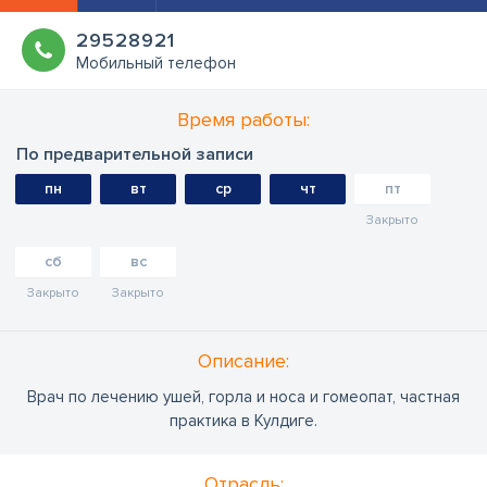
29528921
Мобильный телефон
Время работы:
По предварительной записи
пн
вт
ср
чт
пт
Закрыто
сб
вс
Закрыто
Закрыто
Oписание:
Врач по лечению ушей, горла и носа и гомеопат, частная
практика в Кулдиге.
Отрасль: