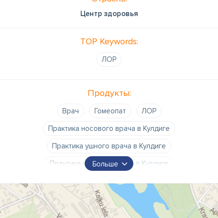
Центр здоровья
TOP Keywords:
ЛОР
Продукты:
Врач
Гомеопат
ЛОР
Практика носового врача в Кулдиге
Практика ушного врача в Кулдиге
Практика шейного врача в Кулдиге
Больше
Частная практика гомеопата
больница
врач
время приема
доктор
докторат
др.
клиника
медицинская практика