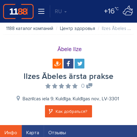
°C
+16
RU
1188 каталог компаний
Центр здоровья
Ilzes Ābeles ārsta prakse
Ilzes Ābeles ārsta prakse
0
Baznīcas iela 9, Kuldīga, Kuldīgas nov., LV-3301
Как добраться?
Инфо
Карта
Отзывы