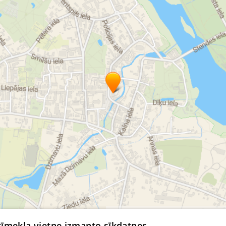
медицинский центр
оздоровительный центр
поликлиника
семейный врач
© MapTiler
© OpenStreetMap contributors
 tīmekļa vietne izmanto sīkdatnes