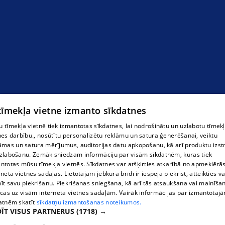
 tīmekļa vietne izmanto sīkdatnes
 tīmekļa vietnē tiek izmantotas sīkdatnes, lai nodrošinātu un uzlabotu tīmek
nes darbību., nosūtītu personalizētu reklāmu un satura ģenerēšanai, veiktu
āmas un satura mērījumus, auditorijas datu apkopošanu, kā arī produktu izst
zlabošanu. Zemāk sniedzam informāciju par visām sīkdatnēm, kuras tiek
ntotas mūsu tīmekļa vietnēs. Sīkdatnes var atšķirties atkarībā no apmeklētā
rneta vietnes sadaļas. Lietotājam jebkurā brīdī ir iespēja piekrist, atteikties va
īt savu piekrišanu. Piekrišanas sniegšana, kā arī tās atsaukšana vai mainīša
ecas uz visām interneta vietnes sadaļām. Vairāk informācijas par izmantotaj
atnēm skatīt
sīkdatņu izmantošanas noteikumos.
ĪT VISUS PARTNERUS
(1718) →