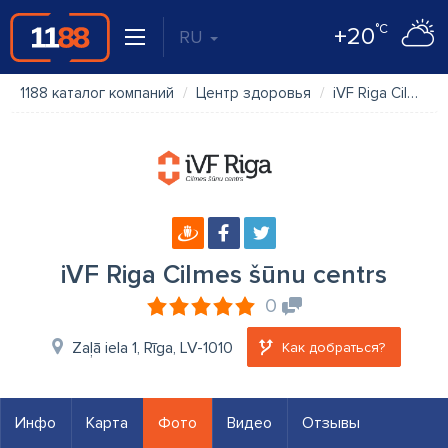
°C
+20
RU
1188 каталог компаний
Центр здоровья
iVF Riga Cilmes šūnu centrs
iVF Riga Cilmes šūnu centrs
0
Zaļā iela 1, Rīga, LV-1010
Как добраться?
Инфо
Карта
Фото
Видео
Отзывы