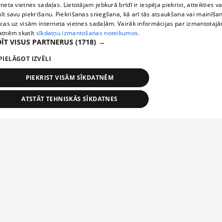
rneta vietnes sadaļas. Lietotājam jebkurā brīdī ir iespēja piekrist, atteikties va
īt savu piekrišanu. Piekrišanas sniegšana, kā arī tās atsaukšana vai mainīša
ecas uz visām interneta vietnes sadaļām. Vairāk informācijas par izmantotaj
atnēm skatīt
sīkdatņu izmantošanas noteikumos.
ĪT VISUS PARTNERUS
(1718) →
PIELĀGOT IZVĒLI
PIEKRIST VISĀM SĪKDATNĒM
ATSTĀT TEHNISKĀS SĪKDATNES
TEHNISKĀS/OBLIGĀTĀS
STATISTIKAS
MĒRĶĒŠANA
FUNKCIONĀLĀS
NEKLASIFICĒTĀS
ehniskās/obligātās
Statistikas
Mērķēšana
Funkcionālās
Neklasificēt
niskās/obligātās sīkdatnes nepieciešamas, lai lietotājs varētu brīvi apmeklēt un pārlūk
Добавь свое предприятие
ekļa vietni un izmantot tās piedāvātās iespējas. Bez šīm sīkdatnēm tīmekļa vietne neva
nvērtīgi darboties un sniegt lietotājam nepieciešamo informāciju.