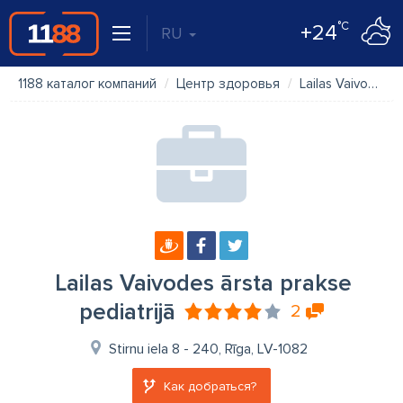
°C
+24
RU
1188 каталог компаний
Центр здоровья
Lailas Vaivodes ārsta prakse pediatrijā
Lailas Vaivodes ārsta prakse
pediatrijā
2
Stirnu iela 8 - 240, Rīga, LV-1082
Как добраться?