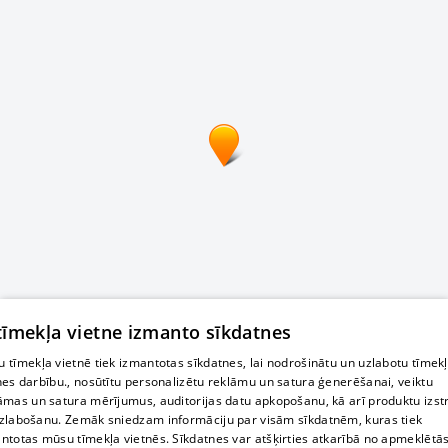
 tīmekļa vietne izmanto sīkdatnes
 tīmekļa vietnē tiek izmantotas sīkdatnes, lai nodrošinātu un uzlabotu tīmek
nes darbību., nosūtītu personalizētu reklāmu un satura ģenerēšanai, veiktu
āmas un satura mērījumus, auditorijas datu apkopošanu, kā arī produktu izst
zlabošanu. Zemāk sniedzam informāciju par visām sīkdatnēm, kuras tiek
ntotas mūsu tīmekļa vietnēs. Sīkdatnes var atšķirties atkarībā no apmeklētā