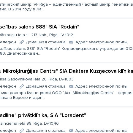
етический центр iVF Riga – единственный частный центр генетики в
ии. В 2014 году в Ла...
selības salons 888" SIA "Rodain"
ārzaugļu iela 1 - 213. kab., Rīga, LV-1012
Телефон
Домашняя страница
Aдрес электронной почты
selības salons 888" SIA "Rodain" Код медицинского учреждения 010
80. Диагностика вн...
u Mikroķirurģijas Centrs" SIA Daktera Kuzņecova klīnik
irsa Sadovņikova iela 20, Rīga, LV-1003
Телефон
Домашняя страница
Aдрес электронной почты
ника доктора Кузнецовой ООО "Acu Mikrokirurgijas Centrs" - первая
ника в Европе и един...
adline" privātklīnika, SIA "Loradent"
alnciema iela 98, Rīga, LV-1046
Телефон
Домашняя страница
Aдрес электронной почты