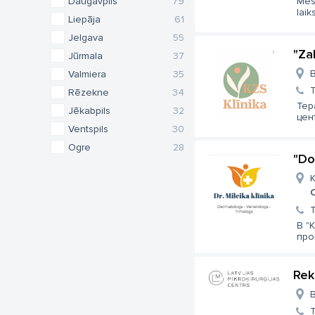
Daugavpils
79
Mēs 
laiks
Liepāja
61
Jelgava
55
"Za
Jūrmala
37
B
Valmiera
35
Rēzekne
34
Тер
Jēkabpils
32
цент
Ventspils
30
Ogre
28
"Do
K
В "
про
Rek
B