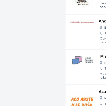
Hea
заб
And
B
Ост
сис
"Mi
S
Mēs 
laiks
Acu
M