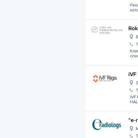
Рек
кот
Roka
B
Кли
спе
iVF
Z
iVF
НАЦ
"e-
M