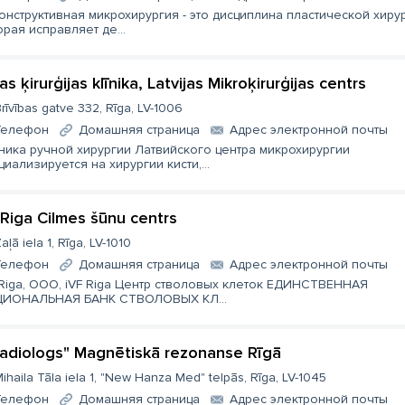
онструктивная микрохирургия - это дисциплина пластической хирур
орая исправляет де...
s ķirurģijas klīnika, Latvijas Mikroķirurģijas centrs
rīvības gatve 332, Rīga, LV-1006
Телефон
Домашняя страница
Aдрес электронной почты
ника ручной хирургии Латвийского центра микрохирургии
циализируется на хирургии кисти,...
 Riga Cilmes šūnu centrs
aļā iela 1, Rīga, LV-1010
Телефон
Домашняя страница
Aдрес электронной почты
 Riga, ООО, iVF Riga Центр стволовых клеток ЕДИНСТВЕННАЯ
ИОНАЛЬНАЯ БАНК СТВОЛОВЫХ КЛ...
radiologs" Magnētiskā rezonanse Rīgā
ihaila Tāla iela 1, "New Hanza Med" telpās, Rīga, LV-1045
Телефон
Домашняя страница
Aдрес электронной почты