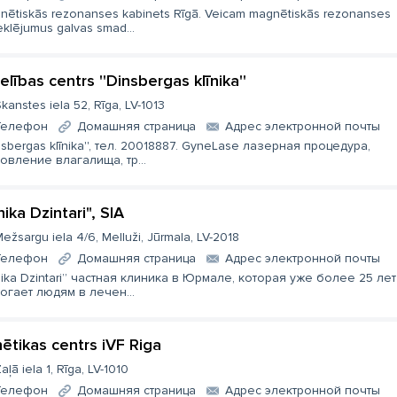
nētiskās rezonanses kabinets Rīgā. Veicam magnētiskās rezonanses
eklējumus galvas smad...
elības centrs ''Dinsbergas klīnika''
kanstes iela 52, Rīga, LV-1013
Телефон
Домашняя страница
Aдрес электронной почты
insbergas klīnika'', тел. 20018887. GyneLase лазерная процедура,
овление влагалища, тр...
nika Dzintari", SIA
ežsargu iela 4/6, Melluži, Jūrmala, LV-2018
Телефон
Домашняя страница
Aдрес электронной почты
īnika Dzintari” частная клиника в Юрмале, которая уже более 25 лет
огает людям в лечен...
ētikas centrs iVF Riga
aļā iela 1, Rīga, LV-1010
Телефон
Домашняя страница
Aдрес электронной почты