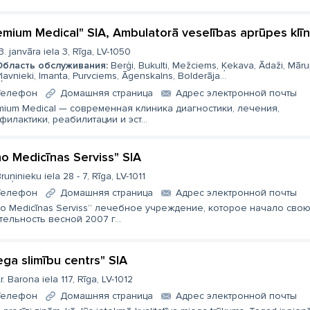
emium Medical" SIA, Ambulatorā veselības aprūpes klīn
3. janvāra iela 3, Rīga, LV-1050
Область обслуживания:
Berģi, Bukulti, Mežciems, Ķekava, Ādaži, Māru
ļavnieki, Imanta, Purvciems, Āgenskalns, Bolderāja...
Телефон
Домашняя страница
Aдрес электронной почты
mium Medical — современная клиника диагностики, лечения,
филактики, реабилитации и эст...
ho Medicīnas Serviss" SIA
ruņinieku iela 28 - 7, Rīga, LV-1011
Телефон
Домашняя страница
Aдрес электронной почты
ho Medicīnas Serviss” лечебное учреждение, которое начало сво
тельность весной 2007 г...
ega slimību centrs" SIA
r. Barona iela 117, Rīga, LV-1012
Телефон
Домашняя страница
Aдрес электронной почты