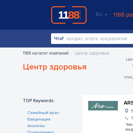
RU
1188 pl
Что?
1188 каталог компаний
Центр здоровья
Цен
Центр здоровья
спец
TOP Keywords:
ARS
S
Семейный врач
Вакцинация
"Me
Анализы
мед
Поликлиника