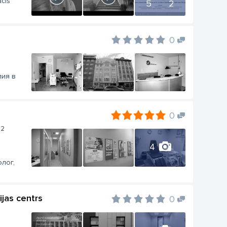
ācis
5
2
0
пия в
0
12
4
лог,
ijas centrs
0