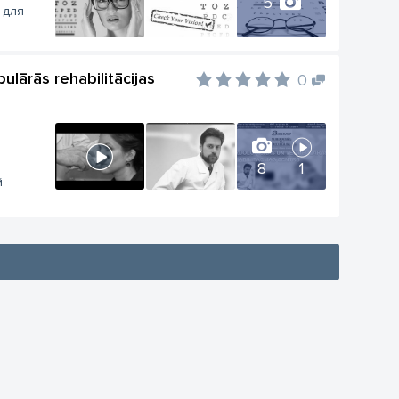
5
 для
ulārās rehabilitācijas
0
8
1
й