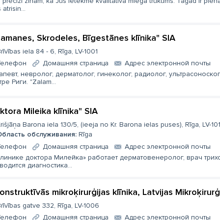
precīzi zinām, kā Jūs ietekmē kvalitatīva miega trūkums. Tagad ir pien
 atrisin...
lamanes, Skrodeles, Bīgestānes klīnika" SIA
rīvības iela 84 - 6, Rīga, LV-1001
Телефон
Домашняя страница
Aдрес электронной почты
апевт, невролог, дерматолог, гинеколог, радиолог, ультрасоноско
ре Риги. "Zalam...
ktora Mileika klīnika" SIA
rišjāņa Barona iela 130/5, (ieeja no Kr. Barona ielas puses), Rīga, LV-10
Область обслуживания:
Rīga
Телефон
Домашняя страница
Aдрес электронной почты
Клинике доктора Милейка» работает дерматовенеролог, врач трихо
водится диагностика...
onstruktīvās mikroķirurģijas klīnika, Latvijas Mikroķirurģ
rīvības gatve 332, Rīga, LV-1006
Телефон
Домашняя страница
Aдрес электронной почты