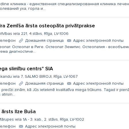
dline клиника - единственная специализированная клиника лече
олеваний уха, горла и...
ra Zemīša ārsta osteopāta privātprakse
rīvības iela 221, 4.stāvs, Rīga, LV-1006
Телефон
Домашняя страница
Aдрес электронной почты
еопат. Остеопат в Риге. Остеопат Земитис. Остеопатия - всеобъе
тема диагностиче...
ega slimību centrs" SIA
kandu iela 7, SALMO BIROJI, Rīga, LV-1067
Телефон
Домашняя страница
Aдрес электронной почты
precīzi zinām, kā Jūs ietekmē kvalitatīva miega trūkums. Tagad ir pien
 atrisin...
 ārsts Ilze Buša
ārupes iela 1A - 3. kab., 2. stāvs, Rīga, LV-1002
Телефон
Aдрес электронной почты