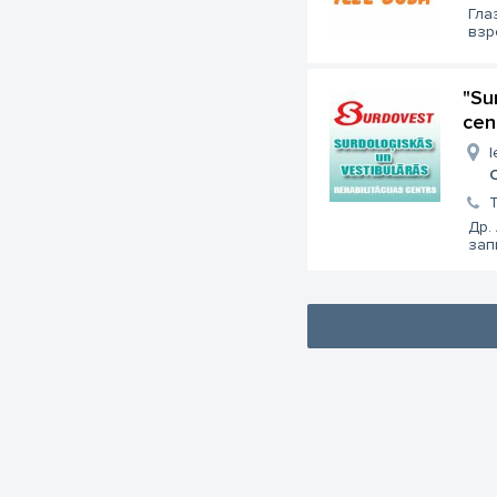
Гла
взр
"Su
cen
I
Др.
зап