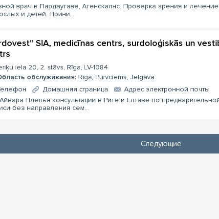
зной врач в Пардаугаве, Агенскалнс. Проверка зрения и лечение
ослых и детей. Прини...
rdovest" SIA, medicīnas centrs, surdoloģiskās un vestib
trs
eriķu iela 20, 2. stāvs, Rīga, LV-1084
Область обслуживания:
Rīga, Purvciems, Jelgava
Телефон
Домашняя страница
Aдрес электронной почты
 Айвара Плепья консультации в Риге и Елгаве по предварительно
иси без направления сем...
Следующие