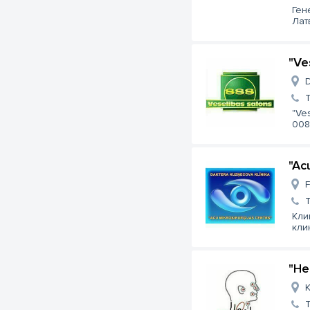
Ген
Латв
"Ve
D
"Ve
008
"Ac
F
Кли
кли
"He
K