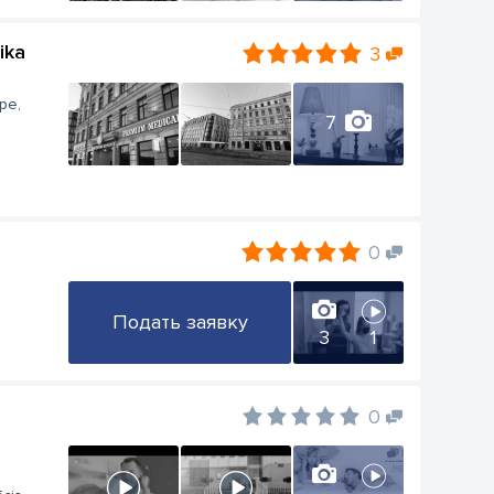
ika
3
pe,
7
0
Подать заявку
ю
3
1
0