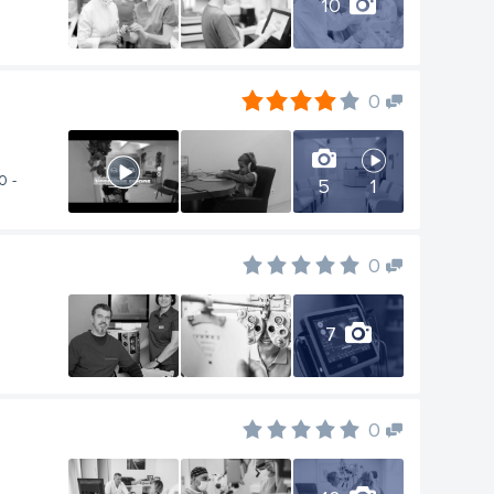
10
0
0 -
5
1
a
0
7
0