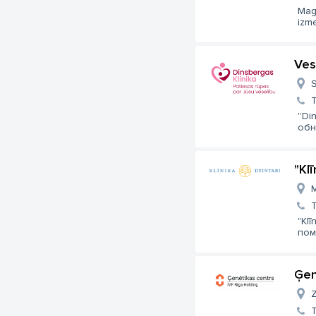
Mag
izm
Ves
S
''D
обн
"Klī
M
"Kl
пом
Ģen
Z