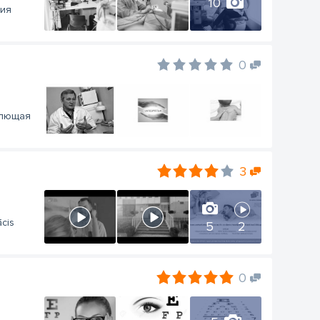
10
ния
0
млющая
3
ācis
5
2
0