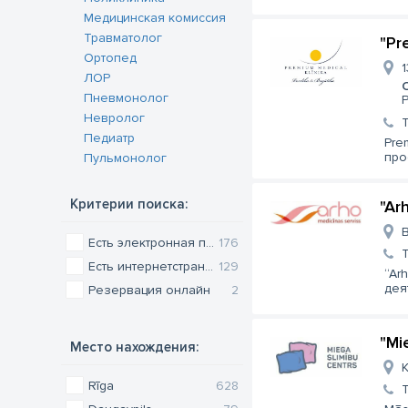
Медицинская комиссия
Травматолог
"Pr
Oртопед
1
ЛОР
Пневмонолог
P
Невролог
Педиатр
Pre
про
Пульмонолог
Критерии поиска:
"Ar
B
Есть электронная почта
176
Есть интернетстраница
129
“Ar
дея
Резервация онлайн
2
"Mi
Место нахождения:
K
Rīga
628