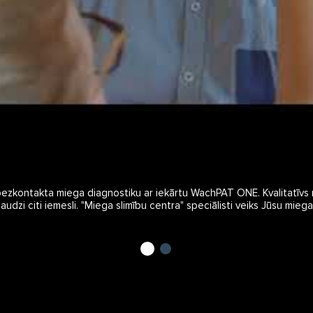
bezkontakta miega diagnostiku ar iekārtu WachPAT ONE. Kvalitatīvs mi
dzi citi iemesli. "Miega slimību centra" speciālisti veiks Jūsu miega a