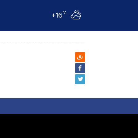
°C
+16