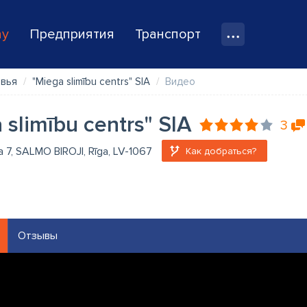
ay
Предприятия
Транспорт
овья
"Miega slimību centrs" SIA
Видео
 slimību centrs" SIA
3
a 7, SALMO BIROJI, Rīga, LV-1067
Как добраться?
Отзывы