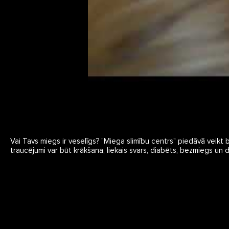
Vai Tavs miegs ir veselīgs? "Miega slimību centrs" piedāvā veikt 
traucējumi var būt krākšana, liekais svars, diabēts, bezmiegs un dau