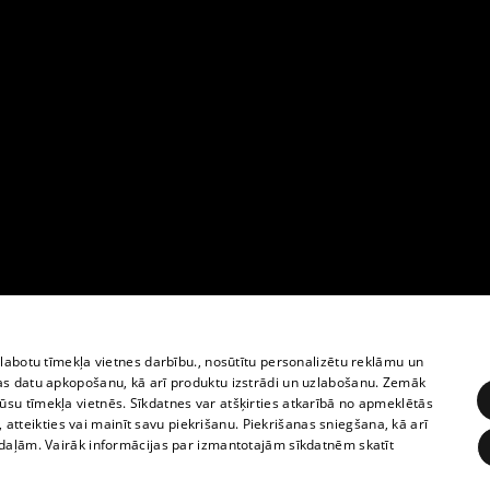
zlabotu tīmekļa vietnes darbību., nosūtītu personalizētu reklāmu un
as datu apkopošanu, kā arī produktu izstrādi un uzlabošanu. Zemāk
su tīmekļa vietnēs. Sīkdatnes var atšķirties atkarībā no apmeklētās
, atteikties vai mainīt savu piekrišanu. Piekrišanas sniegšana, kā arī
adaļām. Vairāk informācijas par izmantotajām sīkdatnēm skatīt