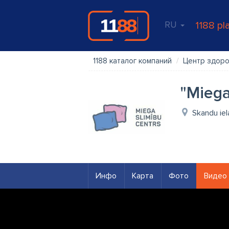
RU
1188 pl
1188 каталог компаний
Центр здор
"Miega
Skandu iel
Инфо
Карта
Фото
Видео