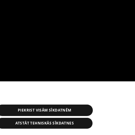
PIEKRIST VISĀM SĪKDATNĒM
ATSTĀT TEHNISKĀS SĪKDATNES