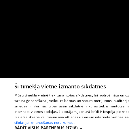
Šī tīmekļa vietne izmanto sīkdatnes
Mūsu tīmekļa vietnē tiek izmantotas sīkdatnes, lai nodrošinātu un u
satura ģenerēšanai, veiktu reklāmas un satura mērījumus, auditorij
sniedzam informāciju par visām sīkdatnēm, kuras tiek izmantotas mū
interneta vietnes sadaļas. Lietotājam jebkurā brīdī ir iespēja piekrist
tās atsaukšana vai mainīšana attiecas uz visām interneta vietnes s
sīkdatņu izmantošanas noteikumos.
RĀDĪT VISUS PARTNERUS
(1718) →