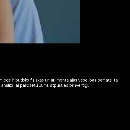
egs ir būtisks fiziskās un arī mentālajās veselības pamats, tā
nalīzi, lai palīdzētu Jums atpūsties pilnvērtīgi.