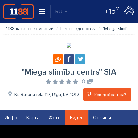
°C
+15
RU
1188 каталог компаний
Центр здоровья
"Miega slimību centrs" SIA
"Miega slimību centrs" SIA
0
Kr. Barona iela 117, Rīga, LV-1012
Как добраться?
Инфо
Карта
Фото
Видео
Отзывы