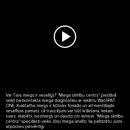
Vai Tavs miegs ir veselīgs? "Miega slimību centrs" piedāvā
veikt bezkontakta miega diagnostiku ar iekārtu WachPAT
ONE. Kvalitatīvs miegs ir būtisks fiziskās un arī mentālajās
veselības pamats, tā traucējumi var būt krākšana, liekais
svars, diabēts, bezmiegs un daudzi citi iemesli. "Miega slimību
centra" speciālisti veiks Jūsu miega analīzi, lai palīdzētu Jums
atpūsties pilnvērtīgi.