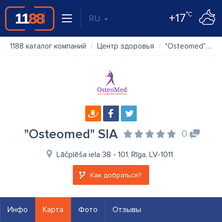
°C
+17
RU
1188 каталог компаний
Центр здоровья
"Osteomed" SIA
"Osteomed" SIA
0
Lāčplēša iela 38 - 101, Rīga, LV-1011
Как добраться?
Инфо
Карта
Фото
Отзывы