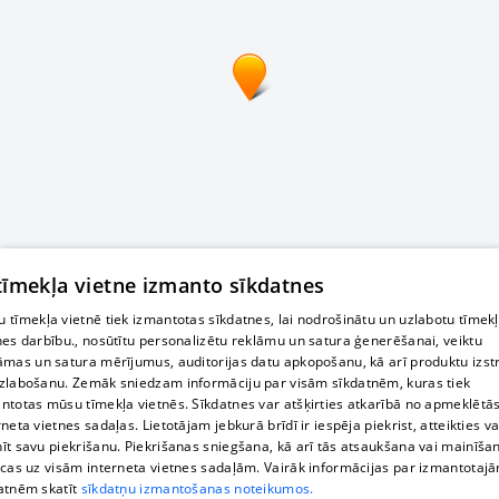
 tīmekļa vietne izmanto sīkdatnes
 tīmekļa vietnē tiek izmantotas sīkdatnes, lai nodrošinātu un uzlabotu tīmek
nes darbību., nosūtītu personalizētu reklāmu un satura ģenerēšanai, veiktu
āmas un satura mērījumus, auditorijas datu apkopošanu, kā arī produktu izst
zlabošanu. Zemāk sniedzam informāciju par visām sīkdatnēm, kuras tiek
ntotas mūsu tīmekļa vietnēs. Sīkdatnes var atšķirties atkarībā no apmeklētā
rneta vietnes sadaļas. Lietotājam jebkurā brīdī ir iespēja piekrist, atteikties va
īt savu piekrišanu. Piekrišanas sniegšana, kā arī tās atsaukšana vai mainīša
ecas uz visām interneta vietnes sadaļām. Vairāk informācijas par izmantotaj
atnēm skatīt
sīkdatņu izmantošanas noteikumos.